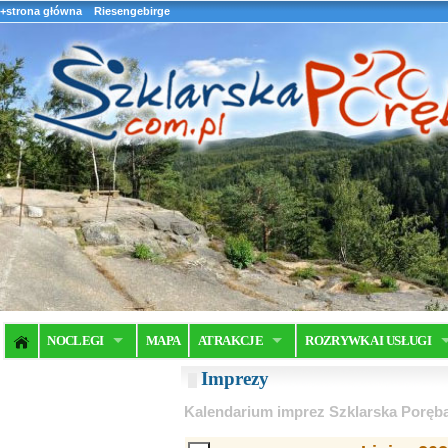
+strona główna
Riesengebirge
NOCLEGI
MAPA
ATRAKCJE
ROZRYWKA I USŁUGI
Imprezy
Kalendarium imprez Szklarska Poręb