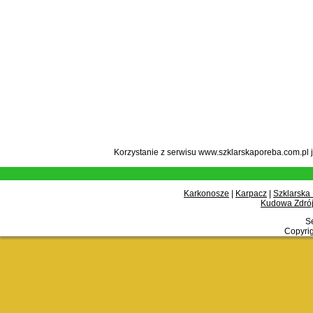
Korzystanie z serwisu www.szklarskaporeba.com.pl 
Karkonosze
|
Karpacz
|
Szklarska
Kudowa Zdrój
Se
Copyrig