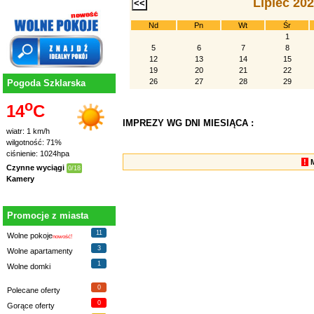
Lipiec 20
Nd
Pn
Wt
Śr
1
5
6
7
8
12
13
14
15
19
20
21
22
26
27
28
29
Pogoda Szklarska
o
14
C
IMPREZY WG DNI MIESIĄCA :
wiatr: 1 km/h
wilgotność: 71%
ciśnienie: 1024hpa
!
Czynne wyciągi
0/18
Kamery
Promocje z miasta
11
Wolne pokoje
nowość!
3
Wolne apartamenty
1
Wolne domki
0
Polecane oferty
0
Gorące oferty