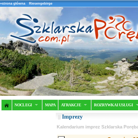
+strona główna
Riesengebirge
NOCLEGI
MAPA
ATRAKCJE
ROZRYWKA I USŁUGI
Imprezy
Kalendarium imprez Szklarska Poręb