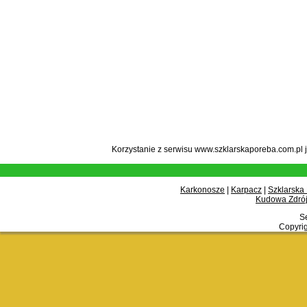
Korzystanie z serwisu www.szklarskaporeba.com.pl 
Karkonosze
|
Karpacz
|
Szklarska
Kudowa Zdrój
Se
Copyrig