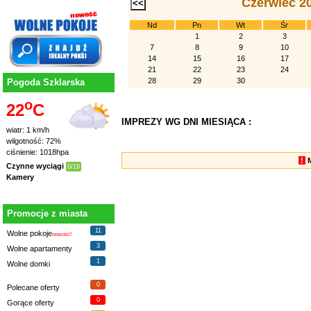
Czerwiec 2
Nd
Pn
Wt
Śr
1
2
3
7
8
9
10
14
15
16
17
21
22
23
24
28
29
30
Pogoda Szklarska
o
22
C
IMPREZY WG DNI MIESIĄCA :
wiatr: 1 km/h
wilgotność: 72%
ciśnienie: 1018hpa
!
Czynne wyciągi
0/18
Kamery
Promocje z miasta
11
Wolne pokoje
nowość!
3
Wolne apartamenty
1
Wolne domki
0
Polecane oferty
0
Gorące oferty