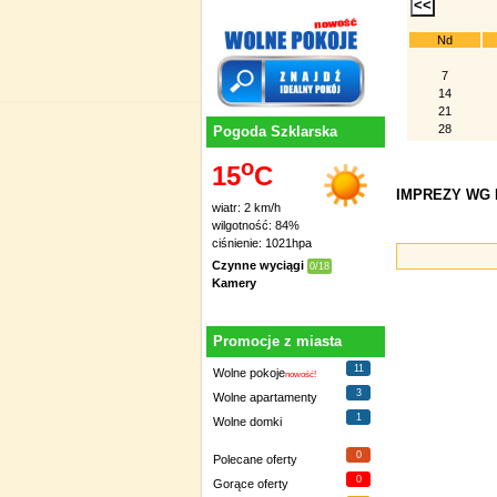
Nd
7
14
21
28
Pogoda Szklarska
o
15
C
IMPREZY WG D
wiatr: 2 km/h
wilgotność: 84%
ciśnienie: 1021hpa
Czynne wyciągi
0/18
Kamery
Promocje z miasta
11
Wolne pokoje
nowość!
3
Wolne apartamenty
1
Wolne domki
0
Polecane oferty
0
Gorące oferty