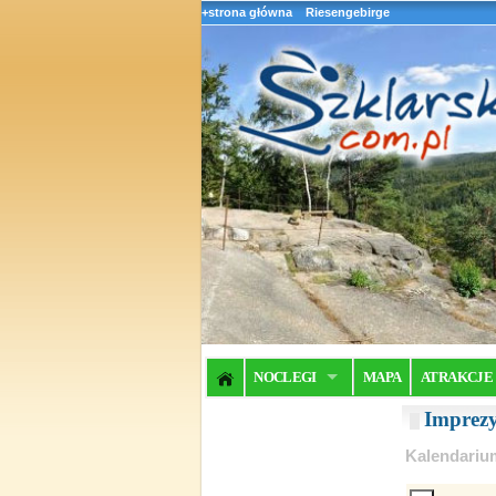
+strona główna
Riesengebirge
NOCLEGI
MAPA
ATRAKCJE
Imprez
Kalendariu