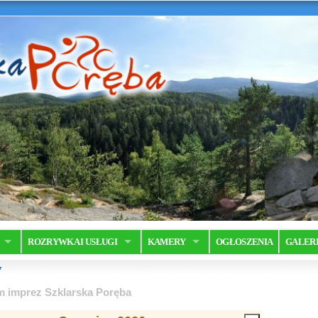
ROZRYWKA I USŁUGI
KAMERY
OGŁOSZENIA
GALER
y
m imprez Szklarska Poręba