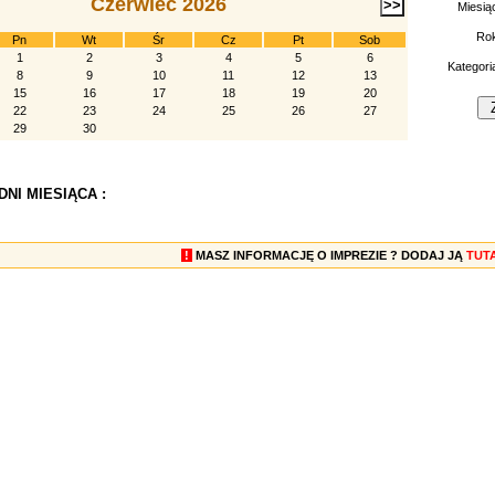
Czerwiec 2026
Miesią
Ro
Pn
Wt
Śr
Cz
Pt
Sob
1
2
3
4
5
6
Kategori
8
9
10
11
12
13
15
16
17
18
19
20
22
23
24
25
26
27
29
30
NI MIESIĄCA :
!
MASZ INFORMACJĘ O IMPREZIE ? DODAJ JĄ
TUT