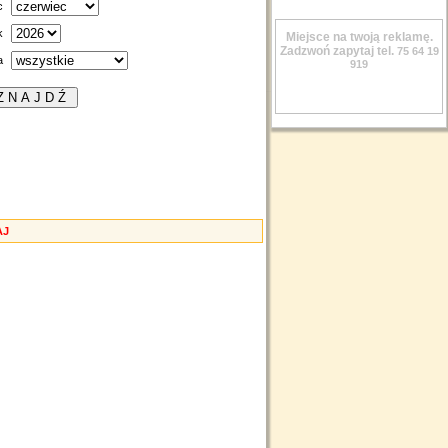
c
k
Miejsce na twoją reklamę.
Zadzwoń zapytaj tel.
75 64 19
a
919
AJ