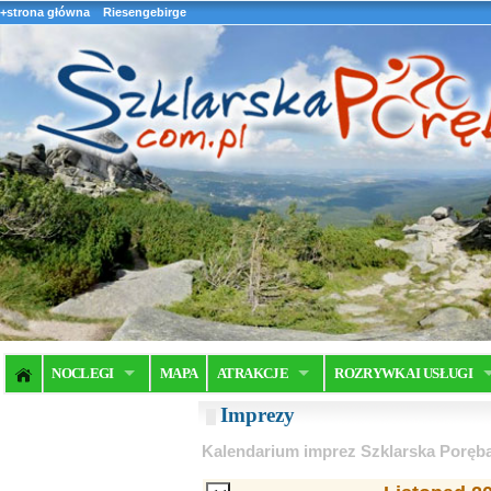
+strona główna
Riesengebirge
NOCLEGI
MAPA
ATRAKCJE
ROZRYWKA I USŁUGI
Imprezy
Kalendarium imprez Szklarska Poręb