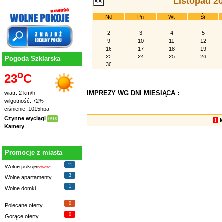
Listopad 2
Nd
Pn
Wt
Śr
2
3
4
5
9
10
11
12
16
17
18
19
23
24
25
26
Pogoda Szklarska
30
o
23
C
IMPREZY WG DNI MIESIĄCA :
wiatr: 2 km/h
wilgotność: 72%
ciśnienie: 1015hpa
Czynne wyciągi
0/18
!
Kamery
Promocje z miasta
11
Wolne pokoje
nowość!
3
Wolne apartamenty
1
Wolne domki
0
Polecane oferty
0
Gorące oferty