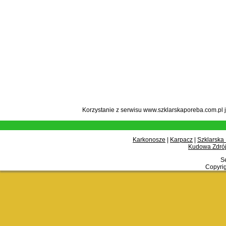
Korzystanie z serwisu www.szklarskaporeba.com.pl 
Karkonosze
|
Karpacz
|
Szklarska
Kudowa Zdrój
Se
Copyrig