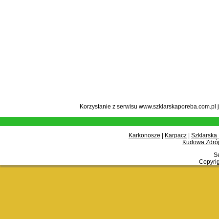
Korzystanie z serwisu www.szklarskaporeba.com.pl 
Karkonosze
|
Karpacz
|
Szklarska
Kudowa Zdrój
Se
Copyrig