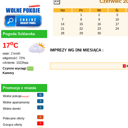
Czerwiec 2
Nd
Pn
Wt
Śr
1
2
3
7
8
9
10
14
15
16
17
21
22
23
24
28
29
30
Pogoda Szklarska
o
17
C
IMPREZY WG DNI MIESIĄCA :
wiatr: 2 km/h
wilgotność: 72%
ciśnienie: 1022hpa
!
Czynne wyciągi
0/18
Kamery
Promocje z miasta
11
Wolne pokoje
nowość!
3
Wolne apartamenty
1
Wolne domki
0
Polecane oferty
0
Gorące oferty