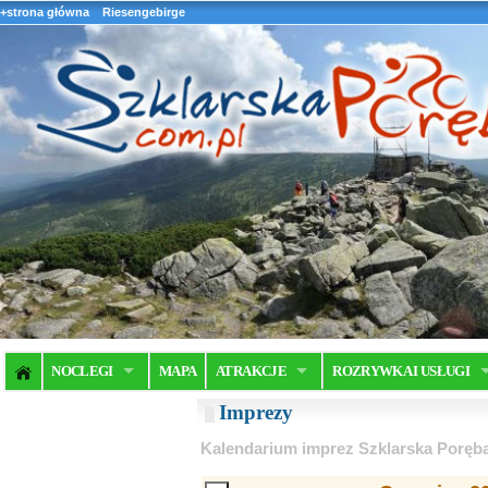
+strona główna
Riesengebirge
NOCLEGI
MAPA
ATRAKCJE
ROZRYWKA I USŁUGI
Imprezy
Kalendarium imprez Szklarska Poręb