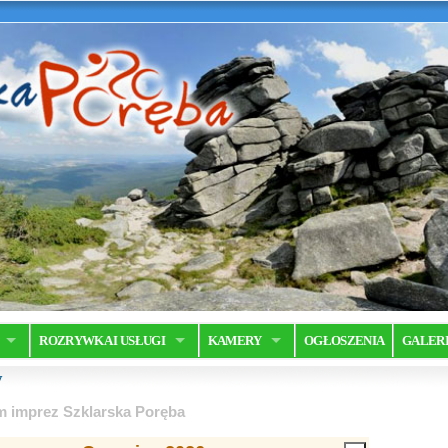
ROZRYWKA I USŁUGI
KAMERY
OGŁOSZENIA
GALER
y
m imprez Szklarska Poręba