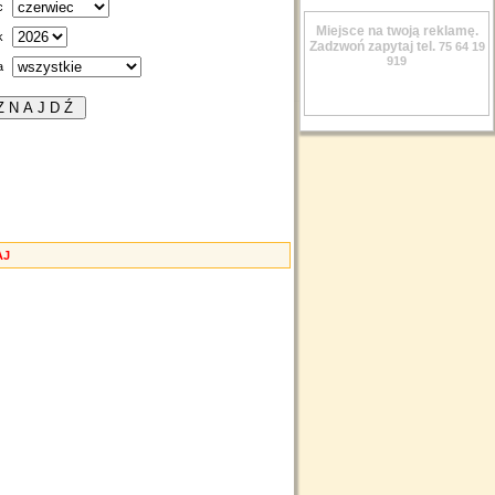
c
Miejsce na twoją reklamę.
k
Zadzwoń zapytaj tel.
75 64 19
919
a
AJ