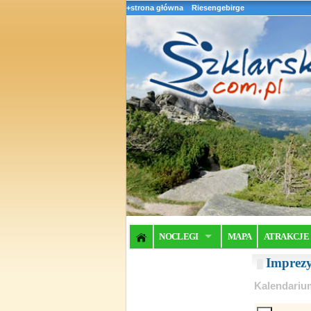
+strona główna
Riesengebirge
NOCLEGI
MAPA
ATRAKCJE
Imprez
Kalendariu