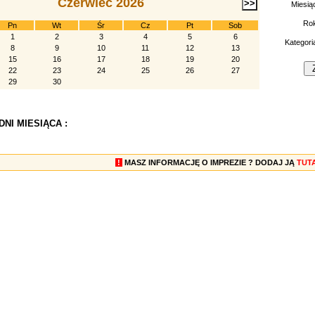
Czerwiec 2026
Miesią
Ro
Pn
Wt
Śr
Cz
Pt
Sob
1
2
3
4
5
6
Kategori
8
9
10
11
12
13
15
16
17
18
19
20
22
23
24
25
26
27
29
30
NI MIESIĄCA :
!
MASZ INFORMACJĘ O IMPREZIE ? DODAJ JĄ
TUT