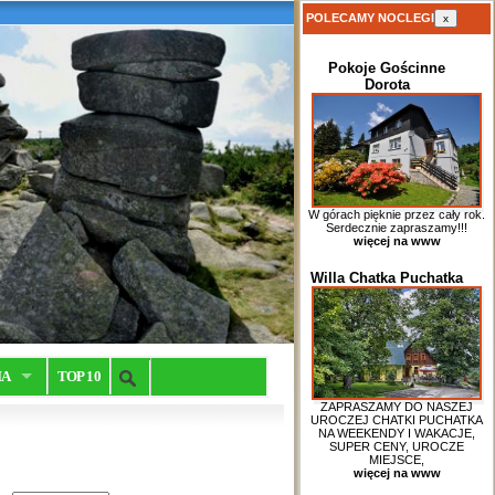
POLECAMY NOCLEGI
x
Pokoje Gościnne
Dorota
W górach pięknie przez cały rok.
Serdecznie zapraszamy!!!
więcej na www
Willa Chatka Puchatka
IA
TOP 10
ZAPRASZAMY DO NASZEJ
UROCZEJ CHATKI PUCHATKA
NA WEEKENDY I WAKACJE,
SUPER CENY, UROCZE
MIEJSCE,
więcej na www