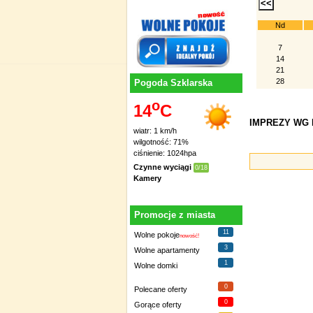
Nd
7
14
21
28
Pogoda Szklarska
o
14
C
IMPREZY WG D
wiatr: 1 km/h
wilgotność: 71%
ciśnienie: 1024hpa
Czynne wyciągi
0/18
Kamery
Promocje z miasta
11
Wolne pokoje
nowość!
3
Wolne apartamenty
1
Wolne domki
0
Polecane oferty
0
Gorące oferty