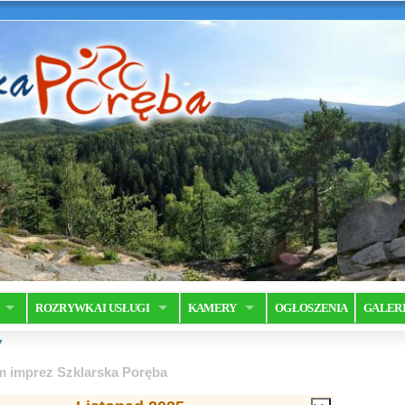
ROZRYWKA I USŁUGI
KAMERY
OGŁOSZENIA
GALER
y
m imprez Szklarska Poręba