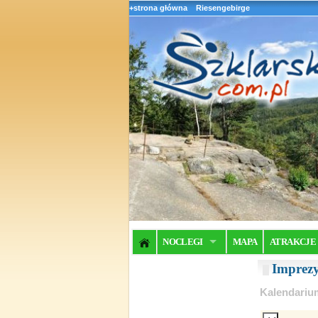
+strona główna
Riesengebirge
NOCLEGI
MAPA
ATRAKCJE
Imprez
Kalendariu