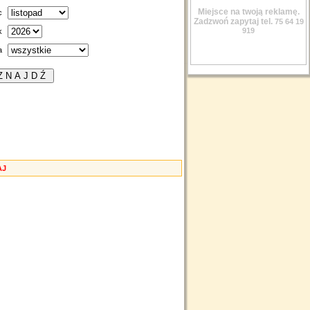
Miejsce na twoją reklamę.
c
Zadzwoń zapytaj tel.
75 64 19
919
k
a
AJ