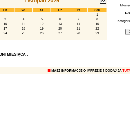
Listopad 2025
Miesią
Pn
Wt
Śr
Cz
Pt
Sob
Ro
1
3
4
5
6
7
8
Kategori
10
11
12
13
14
15
17
18
19
20
21
22
24
25
26
27
28
29
NI MIESIĄCA :
!
MASZ INFORMACJĘ O IMPREZIE ? DODAJ JĄ
TUT