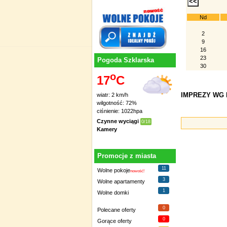
Nd
2
9
16
23
Pogoda Szklarska
30
o
17
C
IMPREZY WG D
wiatr: 2 km/h
wilgotność: 72%
ciśnienie: 1022hpa
Czynne wyciągi
0/18
Kamery
Promocje z miasta
11
Wolne pokoje
nowość!
3
Wolne apartamenty
1
Wolne domki
0
Polecane oferty
0
Gorące oferty