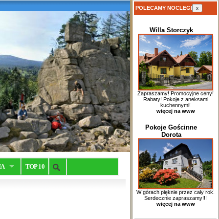
POLECAMY NOCLEGI
x
Willa Storczyk
Zapraszamy! Promocyjne ceny!
Rabaty! Pokoje z aneksami
kuchennymi!
więcej na www
Pokoje Gościnne
Dorota
IA
TOP 10
W górach pięknie przez cały rok.
Serdecznie zapraszamy!!!
więcej na www