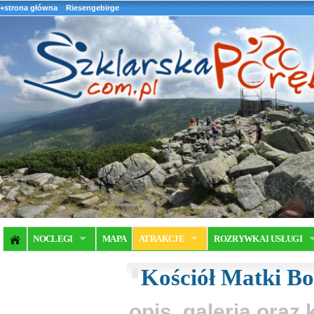
+strona główna
Riesengebirge
NOCLEGI
MAPA
ATRAKCJE
ROZRYWKA I USŁUGI
Kościół Matki Bo
opis, galeria ora