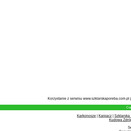
Korzystanie z serwisu www.szklarskaporeba.com.pl 
Cop
Karkonosze
|
Karpacz
|
Szklarska
Kudowa Zdrój
Se