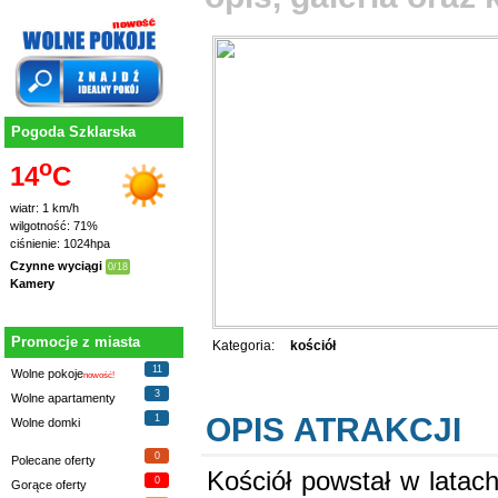
Pogoda Szklarska
o
14
C
wiatr: 1 km/h
wilgotność: 71%
ciśnienie: 1024hpa
Czynne wyciągi
0/18
Kamery
Promocje z miasta
Kategoria:
kościół
11
Wolne pokoje
nowość!
3
Wolne apartamenty
OPIS ATRAKCJI
1
Wolne domki
0
Polecane oferty
Kościół powstał w latac
0
Gorące oferty