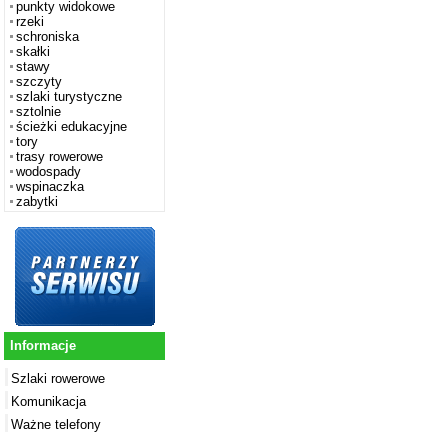
punkty widokowe
rzeki
schroniska
skałki
stawy
szczyty
szlaki turystyczne
sztolnie
ścieżki edukacyjne
tory
trasy rowerowe
wodospady
wspinaczka
zabytki
Informacje
Szlaki rowerowe
Komunikacja
Ważne telefony