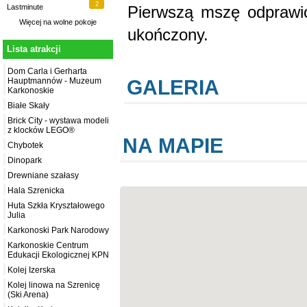
2
Pierwszą mszę odprawio
Lastminute
Więcej na
wolne pokoje
ukończony.
Lista atrakcji
Dom Carla i Gerharta
GALERIA
Hauptmannów - Muzeum
Karkonoskie
Białe Skały
Brick City - wystawa modeli
z klocków LEGO®
NA MAPIE
Chybotek
Dinopark
Drewniane szałasy
Hala Szrenicka
Huta Szkła Kryształowego
Julia
Karkonoski Park Narodowy
Karkonoskie Centrum
Edukacji Ekologicznej KPN
Kolej Izerska
Kolej linowa na Szrenicę
(Ski Arena)