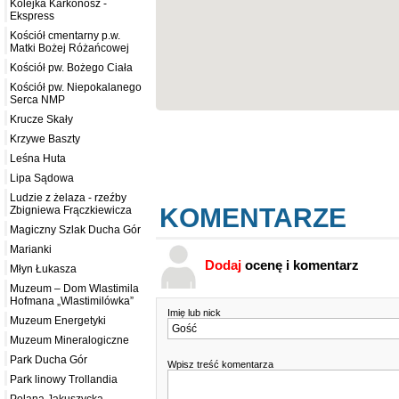
Kolejka Karkonosz -
Ekspress
Kościół cmentarny p.w.
Matki Bożej Różańcowej
Kościół pw. Bożego Ciała
Kościół pw. Niepokalanego
Serca NMP
Krucze Skały
Krzywe Baszty
Leśna Huta
Lipa Sądowa
Ludzie z żelaza - rzeźby
KOMENTARZE
Zbigniewa Frączkiewicza
Magiczny Szlak Ducha Gór
Marianki
Dodaj
ocenę i komentarz
Młyn Łukasza
Muzeum – Dom Wlastimila
Hofmana „Wlastimilówka”
Imię lub nick
Muzeum Energetyki
Muzeum Mineralogiczne
Park Ducha Gór
Wpisz treść komentarza
Park linowy Trollandia