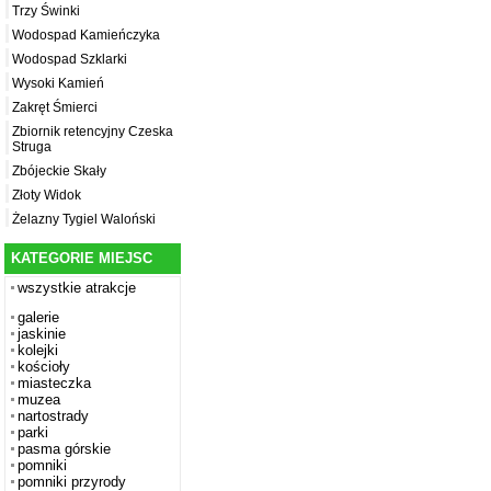
Trzy Świnki
Wodospad Kamieńczyka
Wodospad Szklarki
Wysoki Kamień
Zakręt Śmierci
Zbiornik retencyjny Czeska
Struga
Zbójeckie Skały
Złoty Widok
Żelazny Tygiel Waloński
KATEGORIE MIEJSC
wszystkie atrakcje
galerie
jaskinie
kolejki
kościoły
miasteczka
muzea
nartostrady
parki
pasma górskie
pomniki
pomniki przyrody