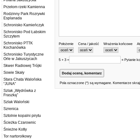
Polana Jakuszycka
Przełom rzeki Kamienna
Rodzinny Park Rozrywki
Esplanada
Schronisko Kamieńczyk
Schronisko Pod Łabskim
Szczytem
Schronisko PTTK
Położenie
Cena / jakość
Wrażenia końcowe
At
Kochanówka
Schronisko Turystyczne
Orle w Jakuszycach
5 + 3 =
« Pytanie ko
Skwer Radiowej Trójki
Sowie Skały
Stara Chata Walońska
Pola oznaczone (*) są wymagane. Komentarze skrajn
“JUNA”
Szlak „Wędrówka z
Fraszką”
Szlak Waloński
Szrenica
Sztolnie kopalni pirytu
Ścieżka Czarownic
Śnieżne Kotły
Tor nartorolkowy