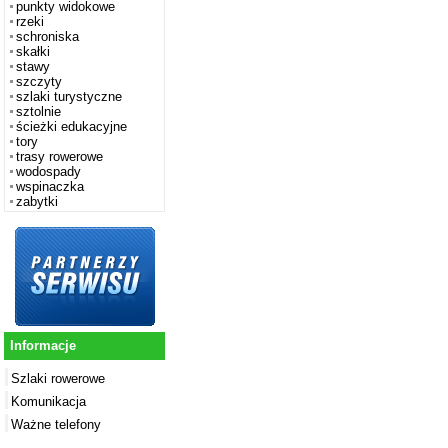
punkty widokowe
rzeki
schroniska
skałki
stawy
szczyty
szlaki turystyczne
sztolnie
ścieżki edukacyjne
tory
trasy rowerowe
wodospady
wspinaczka
zabytki
Informacje
Szlaki rowerowe
Komunikacja
Ważne telefony