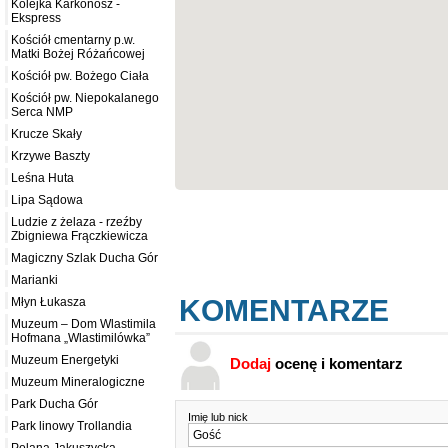
Kolejka Karkonosz -
Ekspress
Kościół cmentarny p.w.
Matki Bożej Różańcowej
Kościół pw. Bożego Ciała
Kościół pw. Niepokalanego
Serca NMP
Krucze Skały
Krzywe Baszty
Leśna Huta
Lipa Sądowa
Ludzie z żelaza - rzeźby
Zbigniewa Frączkiewicza
Magiczny Szlak Ducha Gór
Marianki
KOMENTARZE
Młyn Łukasza
Muzeum – Dom Wlastimila
Hofmana „Wlastimilówka”
Muzeum Energetyki
Dodaj
ocenę i komentarz
Muzeum Mineralogiczne
Park Ducha Gór
Imię lub nick
Park linowy Trollandia