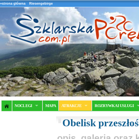
+strona główna
Riesengebirge
NOCLEGI
MAPA
ATRAKCJE
ROZRYWKA I USŁUGI
Obelisk przeszłoś
opis, galeria ora