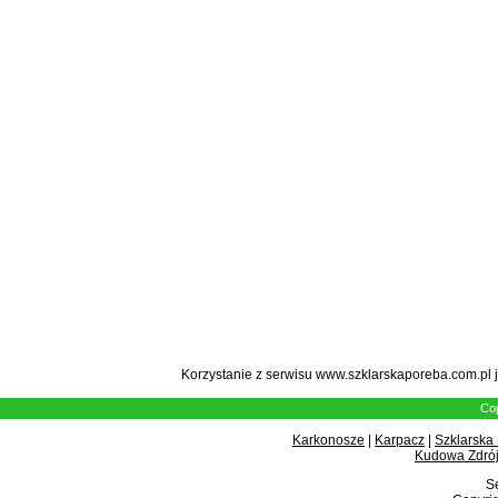
Korzystanie z serwisu www.szklarskaporeba.com.pl 
Cop
Karkonosze
|
Karpacz
|
Szklarska
Kudowa Zdrój
Se