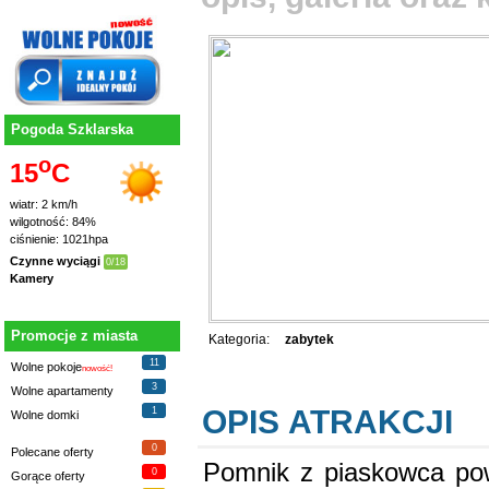
Pogoda Szklarska
o
15
C
wiatr: 2 km/h
wilgotność: 84%
ciśnienie: 1021hpa
Czynne wyciągi
0/18
Kamery
Promocje z miasta
Kategoria:
zabytek
11
Wolne pokoje
nowość!
3
Wolne apartamenty
OPIS ATRAKCJI
1
Wolne domki
0
Polecane oferty
Pomnik z piaskowca pow
0
Gorące oferty