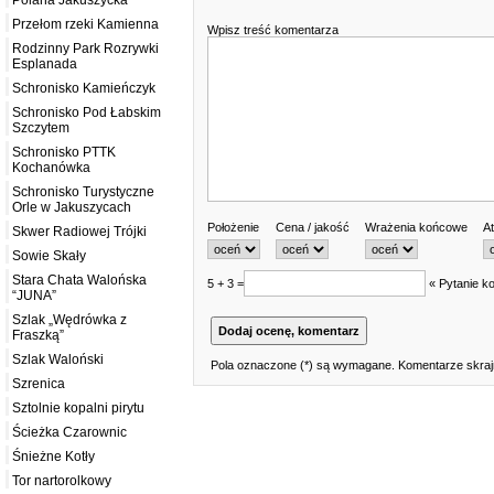
Polana Jakuszycka
Przełom rzeki Kamienna
Wpisz treść komentarza
Rodzinny Park Rozrywki
Esplanada
Schronisko Kamieńczyk
Schronisko Pod Łabskim
Szczytem
Schronisko PTTK
Kochanówka
Schronisko Turystyczne
Orle w Jakuszycach
Położenie
Cena / jakość
Wrażenia końcowe
At
Skwer Radiowej Trójki
Sowie Skały
Stara Chata Walońska
5 + 3 =
« Pytanie ko
“JUNA”
Szlak „Wędrówka z
Fraszką”
Szlak Waloński
Pola oznaczone (*) są wymagane. Komentarze skrajn
Szrenica
Sztolnie kopalni pirytu
Ścieżka Czarownic
Śnieżne Kotły
Tor nartorolkowy