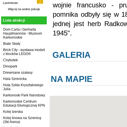
2
wojnie francusko - pr
Lastminute
Więcej na
wolne pokoje
pomnika odbyły się w 1
Lista atrakcji
jednej jest herb Radkow
Dom Carla i Gerharta
1945".
Hauptmannów - Muzeum
Karkonoskie
Białe Skały
Brick City - wystawa modeli
GALERIA
z klocków LEGO®
Chybotek
Dinopark
Drewniane szałasy
NA MAPIE
Hala Szrenicka
Huta Szkła Kryształowego
Julia
Karkonoski Park Narodowy
Karkonoskie Centrum
Edukacji Ekologicznej KPN
Kolej Izerska
Kolej linowa na Szrenicę
(Ski Arena)