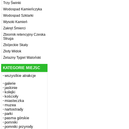
Trzy Świnki
Wodospad Kamieńczyka
Wodospad Szklarki
Wysoki Kamień
Zakręt Śmierci
Zbiornik retencyjny Czeska
Struga
Zbójeckie Skały
Złoty Widok
Żelazny Tygiel Waloński
KATEGORIE MIEJSC
wszystkie atrakcje
galerie
jaskinie
kolejki
kościoły
miasteczka
muzea
nartostrady
parki
pasma górskie
pomniki
pomniki przyrody