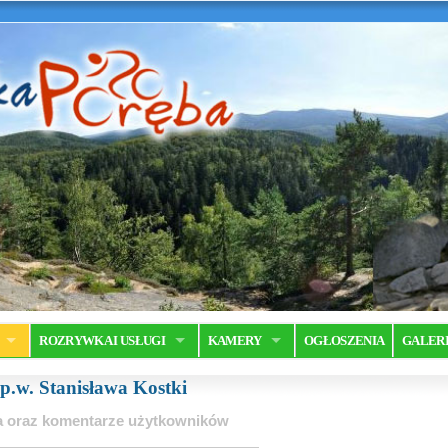
ROZRYWKA I USŁUGI
KAMERY
OGŁOSZENIA
GALER
 p.w. Stanisława Kostki
ia oraz komentarze użytkowników