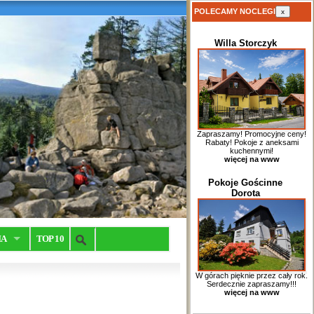
POLECAMY NOCLEGI
x
Willa Storczyk
Zapraszamy! Promocyjne ceny!
Rabaty! Pokoje z aneksami
kuchennymi!
więcej na www
Pokoje Gościnne
Dorota
IA
TOP 10
W górach pięknie przez cały rok.
Serdecznie zapraszamy!!!
więcej na www