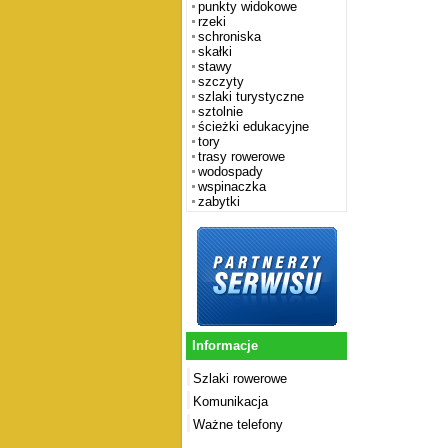
punkty widokowe
rzeki
schroniska
skałki
stawy
szczyty
szlaki turystyczne
sztolnie
ścieżki edukacyjne
tory
trasy rowerowe
wodospady
wspinaczka
zabytki
Informacje
Szlaki rowerowe
Komunikacja
Ważne telefony