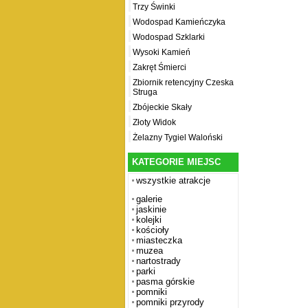
Trzy Świnki
Wodospad Kamieńczyka
Wodospad Szklarki
Wysoki Kamień
Zakręt Śmierci
Zbiornik retencyjny Czeska
Struga
Zbójeckie Skały
Złoty Widok
Żelazny Tygiel Waloński
KATEGORIE MIEJSC
wszystkie atrakcje
galerie
jaskinie
kolejki
kościoły
miasteczka
muzea
nartostrady
parki
pasma górskie
pomniki
pomniki przyrody