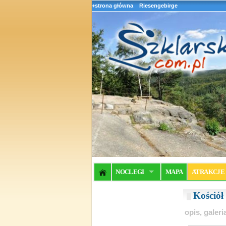
+strona główna
Riesengebirge
NOCLEGI
MAPA
ATRAKCJE
Kościół
opis, galer