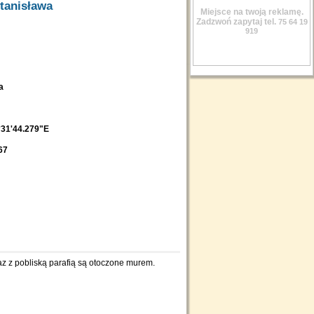
Stanisława
Miejsce na twoją reklamę.
Zadzwoń zapytaj tel.
75 64 19
919
ba
°31'44.279"E
67
raz z pobliską parafią są otoczone murem.