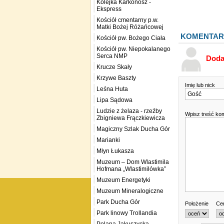
Kolejka Karkonosz -
Ekspress
Kościół cmentarny p.w.
Matki Bożej Różańcowej
KOMENTAR
Kościół pw. Bożego Ciała
Kościół pw. Niepokalanego
Serca NMP
Doda
Krucze Skały
Krzywe Baszty
Imię lub nick
Leśna Huta
Lipa Sądowa
Ludzie z żelaza - rzeźby
Wpisz treść ko
Zbigniewa Frączkiewicza
Magiczny Szlak Ducha Gór
Marianki
Młyn Łukasza
Muzeum – Dom Wlastimila
Hofmana „Wlastimilówka”
Muzeum Energetyki
Muzeum Mineralogiczne
Park Ducha Gór
Położenie
Cen
Park linowy Trollandia