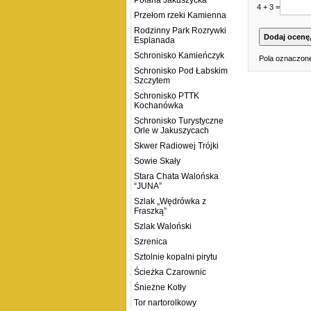
Polana Jakuszycka
4 + 3 =
Przełom rzeki Kamienna
Rodzinny Park Rozrywki
Esplanada
Schronisko Kamieńczyk
Pola oznaczone
Schronisko Pod Łabskim
Szczytem
Schronisko PTTK
Kochanówka
Schronisko Turystyczne
Orle w Jakuszycach
Skwer Radiowej Trójki
Sowie Skały
Stara Chata Walońska
“JUNA”
Szlak „Wędrówka z
Fraszką”
Szlak Waloński
Szrenica
Sztolnie kopalni pirytu
Ścieżka Czarownic
Śnieżne Kotły
Tor nartorolkowy