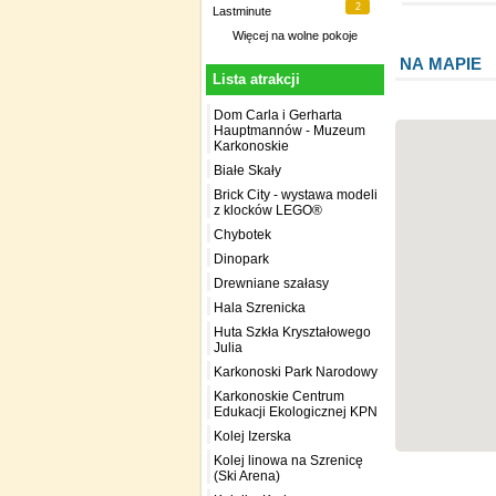
2
Lastminute
Więcej na
wolne pokoje
NA MAPIE
Lista atrakcji
Dom Carla i Gerharta
Hauptmannów - Muzeum
Karkonoskie
Białe Skały
Brick City - wystawa modeli
z klocków LEGO®
Chybotek
Dinopark
Drewniane szałasy
Hala Szrenicka
Huta Szkła Kryształowego
Julia
Karkonoski Park Narodowy
Karkonoskie Centrum
Edukacji Ekologicznej KPN
Kolej Izerska
Kolej linowa na Szrenicę
(Ski Arena)