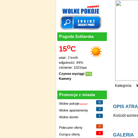
Pogoda Szklarska
o
15
C
wiatr: 2 km/h
wilgotność: 84%
ciśnienie: 1021hpa
Czynne wyciągi
0/18
Kamery
Kategoria:
Promocje z miasta
11
Wolne pokoje
nowość!
OPIS ATRA
3
Wolne apartamenty
Kościół wznies
1
Wolne domki
0
Polecane oferty
0
GALERIA
Gorące oferty