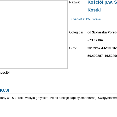
Kościół p.w. 
Nazwa:
Kostki
Kościół z XVI wieku.
Odległość:
od Szklarska Porę
~73.07 km
GPS:
50°29'57.432"N 16
50.499287 16.5289
kościół
KCJI
iony w 1530 roku w stylu gotyckim. Pełnił funkcję kaplicy cmentarnej. Świątynia w