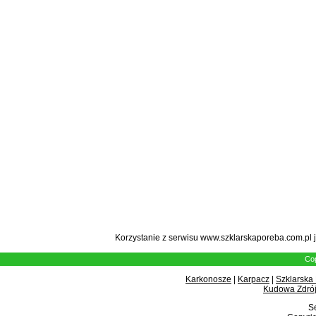
Korzystanie z serwisu www.szklarskaporeba.com.pl 
Cop
Karkonosze
|
Karpacz
|
Szklarska
Kudowa Zdrój
Se