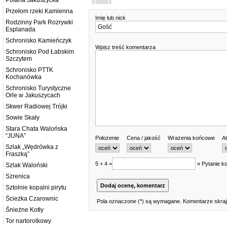
Polana Jakuszycka
Przełom rzeki Kamienna
Imię lub nick
Rodzinny Park Rozrywki
Esplanada
Schronisko Kamieńczyk
Wpisz treść komentarza
Schronisko Pod Łabskim
Szczytem
Schronisko PTTK
Kochanówka
Schronisko Turystyczne
Orle w Jakuszycach
Skwer Radiowej Trójki
Sowie Skały
Stara Chata Walońska
“JUNA”
Położenie
Cena / jakość
Wrażenia końcowe
At
Szlak „Wędrówka z
Fraszką”
5 + 4 =
« Pytanie ko
Szlak Waloński
Szrenica
Sztolnie kopalni pirytu
Ścieżka Czarownic
Pola oznaczone (*) są wymagane. Komentarze skrajn
Śnieżne Kotły
Tor nartorolkowy