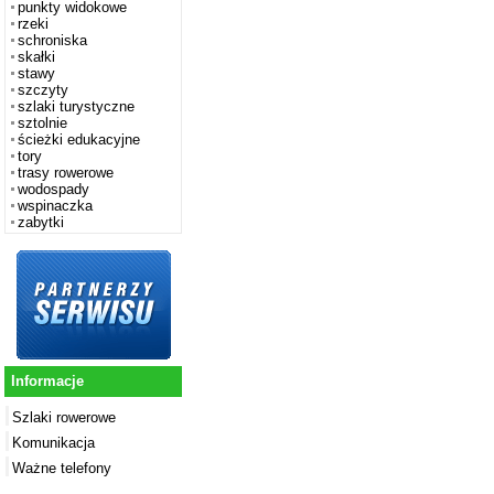
punkty widokowe
rzeki
schroniska
skałki
stawy
szczyty
szlaki turystyczne
sztolnie
ścieżki edukacyjne
tory
trasy rowerowe
wodospady
wspinaczka
zabytki
Informacje
Szlaki rowerowe
Komunikacja
Ważne telefony