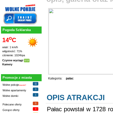
Pogoda Szklarska
o
14
C
wiatr: 1 km/h
wilgotność: 71%
ciśnienie: 1024hpa
Czynne wyciągi
0/18
Kamery
Promocje z miasta
Kategoria:
pałac
11
Wolne pokoje
nowość!
3
Wolne apartamenty
OPIS ATRAKCJI
1
Wolne domki
0
Polecane oferty
Pałac powstał w 1728 ro
0
Gorące oferty