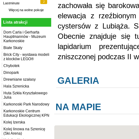
2
zachowała się barokow
Lastminute
Więcej na
wolne pokoje
elewacja z rzeźbionym 
Lista atrakcji
cystersów z Lubiąża. 
Dom Carla i Gerharta
Obecnie znajduje się 
Hauptmannów - Muzeum
Karkonoskie
lapidarium prezentują
Białe Skały
zniszczonej podczas II w
Brick City - wystawa modeli
z klocków LEGO®
Chybotek
Dinopark
GALERIA
Drewniane szałasy
Hala Szrenicka
Huta Szkła Kryształowego
Julia
NA MAPIE
Karkonoski Park Narodowy
Karkonoskie Centrum
Edukacji Ekologicznej KPN
Kolej Izerska
Kolej linowa na Szrenicę
(Ski Arena)