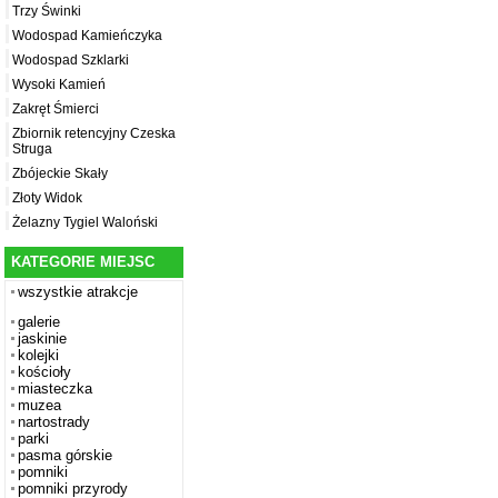
Trzy Świnki
Wodospad Kamieńczyka
Wodospad Szklarki
Wysoki Kamień
Zakręt Śmierci
Zbiornik retencyjny Czeska
Struga
Zbójeckie Skały
Złoty Widok
Żelazny Tygiel Waloński
KATEGORIE MIEJSC
wszystkie atrakcje
galerie
jaskinie
kolejki
kościoły
miasteczka
muzea
nartostrady
parki
pasma górskie
pomniki
pomniki przyrody