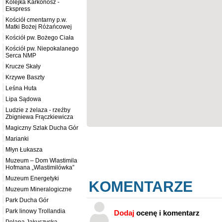
Kolejka Karkonosz -
Ekspress
Kościół cmentarny p.w.
Matki Bożej Różańcowej
Kościół pw. Bożego Ciała
Kościół pw. Niepokalanego
Serca NMP
Krucze Skały
Krzywe Baszty
Leśna Huta
Lipa Sądowa
Ludzie z żelaza - rzeźby
Zbigniewa Frączkiewicza
Magiczny Szlak Ducha Gór
Marianki
Młyn Łukasza
Muzeum – Dom Wlastimila
Hofmana „Wlastimilówka”
Muzeum Energetyki
KOMENTARZE
Muzeum Mineralogiczne
Park Ducha Gór
Park linowy Trollandia
Dodaj
ocenę i komentarz