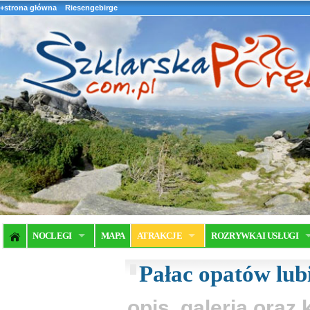
+strona główna
Riesengebirge
NOCLEGI
MAPA
ATRAKCJE
ROZRYWKA I USŁUGI
Pałac opatów lub
opis, galeria ora