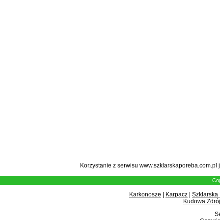
Korzystanie z serwisu www.szklarskaporeba.com.pl 
Cop
Karkonosze
|
Karpacz
|
Szklarska
Kudowa Zdrój
Se