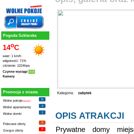
Pogoda Szklarska
o
14
C
wiatr: 1 km/h
wilgotność: 71%
ciśnienie: 1024hpa
Czynne wyciągi
0/18
Kamery
Promocje z miasta
Kategoria:
zabytek
11
Wolne pokoje
nowość!
3
Wolne apartamenty
OPIS ATRAKCJI
1
Wolne domki
0
Polecane oferty
Prywatne domy miejs
0
Gorące oferty