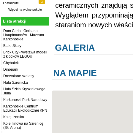
2
ceramicznych znajdują si
Lastminute
Więcej na
wolne pokoje
Wyglądem przypominają 
Lista atrakcji
staraniom nowych właścic
Dom Carla i Gerharta
Hauptmannów - Muzeum
Karkonoskie
GALERIA
Białe Skały
Brick City - wystawa modeli
z klocków LEGO®
Chybotek
Dinopark
NA MAPIE
Drewniane szałasy
Hala Szrenicka
Huta Szkła Kryształowego
Julia
Karkonoski Park Narodowy
Karkonoskie Centrum
Edukacji Ekologicznej KPN
Kolej Izerska
Kolej linowa na Szrenicę
(Ski Arena)