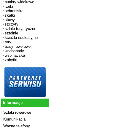
punkty widokowe
rzeki
schroniska
skałki
stawy
szczyty
szlaki turystyczne
sztolnie
ścieżki edukacyjne
tory
trasy rowerowe
wodospady
wspinaczka
zabytki
Informacje
Szlaki rowerowe
Komunikacja
Ważne telefony