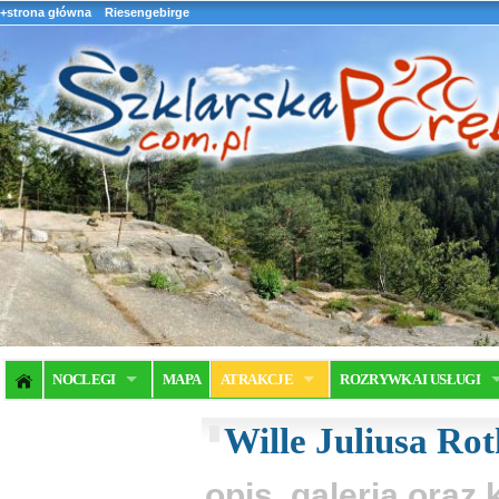
+strona główna
Riesengebirge
NOCLEGI
MAPA
ATRAKCJE
ROZRYWKA I USŁUGI
Wille Juliusa Ro
opis, galeria ora