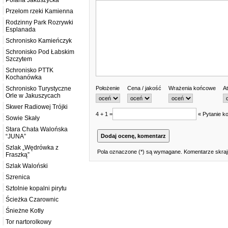
Polana Jakuszycka
Przełom rzeki Kamienna
Rodzinny Park Rozrywki
Esplanada
Schronisko Kamieńczyk
Schronisko Pod Łabskim
Szczytem
Schronisko PTTK
Kochanówka
Położenie
Cena / jakość
Wrażenia końcowe
At
Schronisko Turystyczne
Orle w Jakuszycach
Skwer Radiowej Trójki
4 + 1 =
« Pytanie ko
Sowie Skały
Stara Chata Walońska
“JUNA”
Szlak „Wędrówka z
Pola oznaczone (*) są wymagane. Komentarze skrajn
Fraszką”
Szlak Waloński
Szrenica
Sztolnie kopalni pirytu
Ścieżka Czarownic
Śnieżne Kotły
Tor nartorolkowy