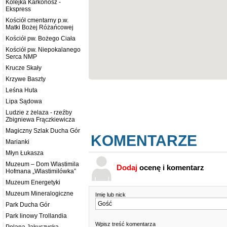
Kolejka Karkonosz -
Ekspress
Kościół cmentarny p.w.
Matki Bożej Różańcowej
Kościół pw. Bożego Ciała
Kościół pw. Niepokalanego
Serca NMP
Krucze Skały
Krzywe Baszty
Leśna Huta
Lipa Sądowa
Ludzie z żelaza - rzeźby
Zbigniewa Frączkiewicza
Magiczny Szlak Ducha Gór
KOMENTARZE
Marianki
Młyn Łukasza
Muzeum – Dom Wlastimila
Dodaj
ocenę i komentarz
Hofmana „Wlastimilówka”
Muzeum Energetyki
Muzeum Mineralogiczne
Imię lub nick
Park Ducha Gór
Park linowy Trollandia
Wpisz treść komentarza