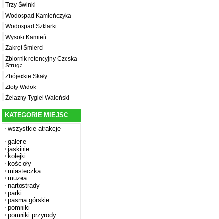
Trzy Świnki
Wodospad Kamieńczyka
Wodospad Szklarki
Wysoki Kamień
Zakręt Śmierci
Zbiornik retencyjny Czeska
Struga
Zbójeckie Skały
Złoty Widok
Żelazny Tygiel Waloński
KATEGORIE MIEJSC
wszystkie atrakcje
galerie
jaskinie
kolejki
kościoły
miasteczka
muzea
nartostrady
parki
pasma górskie
pomniki
pomniki przyrody