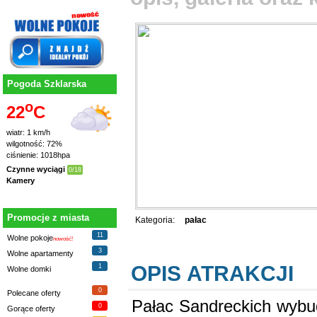
Pogoda Szklarska
o
22
C
wiatr: 1 km/h
wilgotność: 72%
ciśnienie: 1018hpa
Czynne wyciągi
0/18
Kamery
Promocje z miasta
Kategoria:
pałac
11
Wolne pokoje
nowość!
3
Wolne apartamenty
OPIS ATRAKCJI
1
Wolne domki
0
Polecane oferty
Pałac Sandreckich wybu
0
Gorące oferty