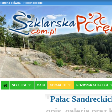
+strona główna
Riesengebirge
NOCLEGI
MAPA
ATRAKCJE
ROZRYWKA I USŁUGI
Pałac Sandreckic
opis, galeria ora