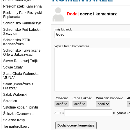
Polana Jakuszycka
Przełom rzeki Kamienna
Rodzinny Park Rozrywki
Dodaj
ocenę i komentarz
Esplanada
Schronisko Kamieńczyk
Imię lub nick
Schronisko Pod Łabskim
Szczytem
Schronisko PTTK
Kochanówka
Wpisz treść komentarza
Schronisko Turystyczne
Orle w Jakuszycach
Skwer Radiowej Trójki
Sowie Skały
Stara Chata Walońska
“JUNA”
Szlak „Wędrówka z
Fraszką”
Szlak Waloński
Położenie
Cena / jakość
Wrażenia końcowe
At
Szrenica
Sztolnie kopalni pirytu
3 + 1 =
« Pytanie ko
Ścieżka Czarownic
Śnieżne Kotły
Tor nartorolkowy