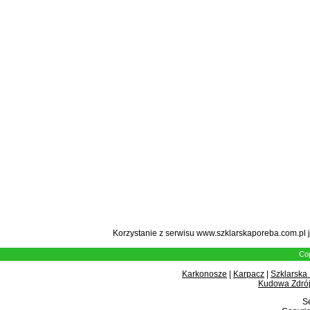
Korzystanie z serwisu www.szklarskaporeba.com.pl 
Cop
Karkonosze
|
Karpacz
|
Szklarska
Kudowa Zdrój
Se