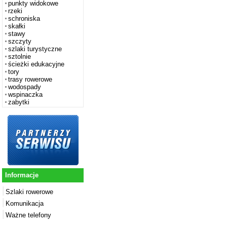
punkty widokowe
rzeki
schroniska
skałki
stawy
szczyty
szlaki turystyczne
sztolnie
ścieżki edukacyjne
tory
trasy rowerowe
wodospady
wspinaczka
zabytki
Informacje
Szlaki rowerowe
Komunikacja
Ważne telefony