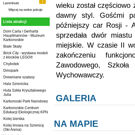
2
wieku został częściowo 
Lastminute
Więcej na
wolne pokoje
dawny styl. Gośćmi pał
Lista atrakcji
późniejszy car Rosji -
Dom Carla i Gerharta
sprzedała dwór miastu
Hauptmannów - Muzeum
Karkonoskie
miejskie. W czasie II wo
Białe Skały
zakończeniu funkcjo
Brick City - wystawa modeli
z klocków LEGO®
Zawodowego, Szkoła 
Chybotek
Dinopark
Wychowawczy.
Drewniane szałasy
Hala Szrenicka
Huta Szkła Kryształowego
Julia
GALERIA
Karkonoski Park Narodowy
Karkonoskie Centrum
Edukacji Ekologicznej KPN
Kolej Izerska
NA MAPIE
Kolej linowa na Szrenicę
(Ski Arena)