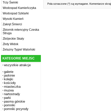
Trzy Świnki
Pola oznaczone (*) są wymagane. Komentarze skrajn
Wodospad Kamieńczyka
Wodospad Szklarki
Wysoki Kamień
Zakręt Śmierci
Zbiornik retencyjny Czeska
Struga
Zbójeckie Skały
Złoty Widok
Żelazny Tygiel Waloński
KATEGORIE MIEJSC
wszystkie atrakcje
galerie
jaskinie
kolejki
kościoły
miasteczka
muzea
nartostrady
parki
pasma górskie
pomniki
pomniki przyrody