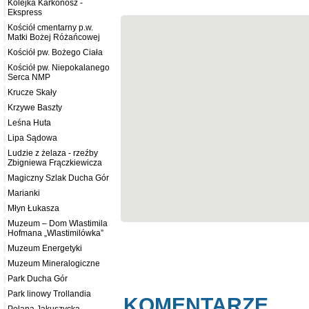
Kolejka Karkonosz -
Ekspress
Kościół cmentarny p.w.
Matki Bożej Różańcowej
Kościół pw. Bożego Ciała
Kościół pw. Niepokalanego
Serca NMP
Krucze Skały
Krzywe Baszty
Leśna Huta
Lipa Sądowa
Ludzie z żelaza - rzeźby
Zbigniewa Frączkiewicza
Magiczny Szlak Ducha Gór
Marianki
Młyn Łukasza
Muzeum – Dom Wlastimila
Hofmana „Wlastimilówka”
Muzeum Energetyki
Muzeum Mineralogiczne
Park Ducha Gór
Park linowy Trollandia
KOMENTARZE