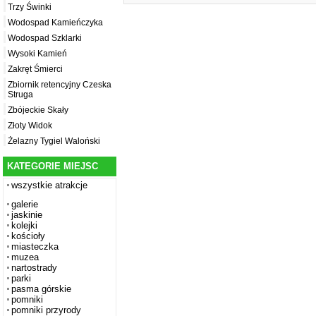
Trzy Świnki
Wodospad Kamieńczyka
Wodospad Szklarki
Wysoki Kamień
Zakręt Śmierci
Zbiornik retencyjny Czeska
Struga
Zbójeckie Skały
Złoty Widok
Żelazny Tygiel Waloński
KATEGORIE MIEJSC
wszystkie atrakcje
galerie
jaskinie
kolejki
kościoły
miasteczka
muzea
nartostrady
parki
pasma górskie
pomniki
pomniki przyrody