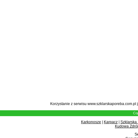
Korzystanie z serwisu www.szklarskaporeba.com.pl 
Cop
Karkonosze
|
Karpacz
|
Szklarska
Kudowa Zdrój
Se