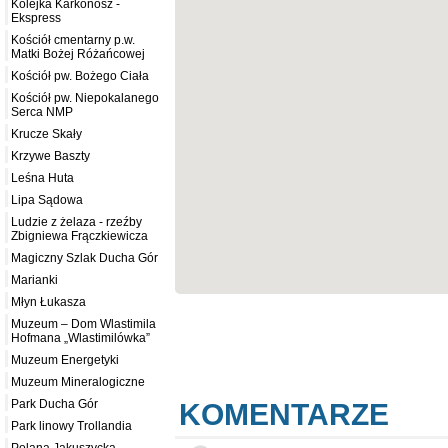
Kolejka Karkonosz -
Ekspress
Kościół cmentarny p.w.
Matki Bożej Różańcowej
Kościół pw. Bożego Ciała
Kościół pw. Niepokalanego
Serca NMP
Krucze Skały
Krzywe Baszty
Leśna Huta
Lipa Sądowa
Ludzie z żelaza - rzeźby
Zbigniewa Frączkiewicza
Magiczny Szlak Ducha Gór
Marianki
Młyn Łukasza
Muzeum – Dom Wlastimila
Hofmana „Wlastimilówka”
Muzeum Energetyki
Muzeum Mineralogiczne
Park Ducha Gór
KOMENTARZE
Park linowy Trollandia