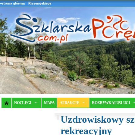
+strona główna
Riesengebirge
NOCLEGI
MAPA
ATRAKCJE
ROZRYWKA I USŁUGI
Uzdrowiskowy szl
rekreacyjny