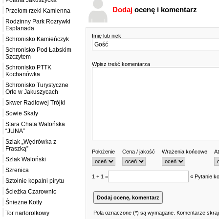
Polana Jakuszycka
Dodaj
ocenę i komentarz
Przełom rzeki Kamienna
Rodzinny Park Rozrywki
Esplanada
Imię lub nick
Schronisko Kamieńczyk
Schronisko Pod Łabskim
Szczytem
Wpisz treść komentarza
Schronisko PTTK
Kochanówka
Schronisko Turystyczne
Orle w Jakuszycach
Skwer Radiowej Trójki
Sowie Skały
Stara Chata Walońska
“JUNA”
Szlak „Wędrówka z
Fraszką”
Położenie
Cena / jakość
Wrażenia końcowe
At
Szlak Waloński
Szrenica
1 + 1 =
« Pytanie ko
Sztolnie kopalni pirytu
Ścieżka Czarownic
Śnieżne Kotły
Pola oznaczone (*) są wymagane. Komentarze skrajn
Tor nartorolkowy