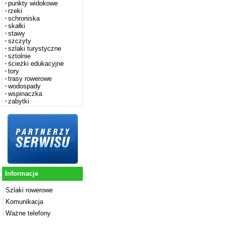
punkty widokowe
rzeki
schroniska
skałki
stawy
szczyty
szlaki turystyczne
sztolnie
ścieżki edukacyjne
tory
trasy rowerowe
wodospady
wspinaczka
zabytki
Informacje
Szlaki rowerowe
Komunikacja
Ważne telefony