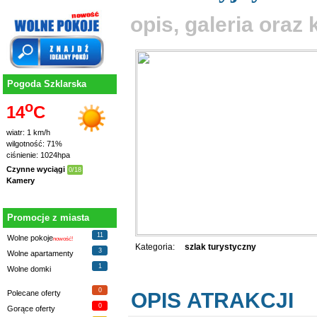
opis, galeria ora
Pogoda Szklarska
o
14
C
wiatr: 1 km/h
wilgotność: 71%
ciśnienie: 1024hpa
Czynne wyciągi
0/18
Kamery
Promocje z miasta
11
Wolne pokoje
nowość!
Kategoria:
szlak turystyczny
3
Wolne apartamenty
1
Wolne domki
0
OPIS ATRAKCJI
Polecane oferty
0
Gorące oferty