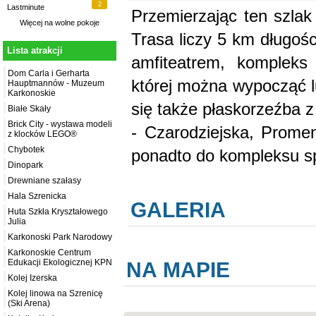
2
Lastminute
Przemierzając ten szlak
Więcej na
wolne pokoje
Trasa liczy 5 km długoś
Lista atrakcji
amfiteatrem, kompleks
Dom Carla i Gerharta
której można wypocząć lu
Hauptmannów - Muzeum
Karkonoskie
się także płaskorzeźba 
Białe Skały
Brick City - wystawa modeli
- Czarodziejska, Prome
z klocków LEGO®
Chybotek
ponadto do kompleksu s
Dinopark
Drewniane szałasy
Hala Szrenicka
GALERIA
Huta Szkła Kryształowego
Julia
Karkonoski Park Narodowy
Karkonoskie Centrum
Edukacji Ekologicznej KPN
NA MAPIE
Kolej Izerska
Kolej linowa na Szrenicę
(Ski Arena)