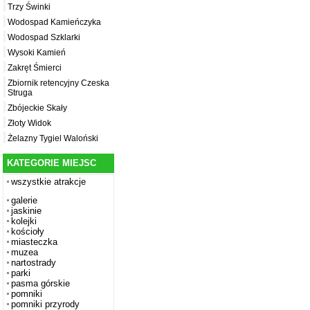
Trzy Świnki
Wodospad Kamieńczyka
Wodospad Szklarki
Wysoki Kamień
Zakręt Śmierci
Zbiornik retencyjny Czeska
Struga
Zbójeckie Skały
Złoty Widok
Żelazny Tygiel Waloński
KATEGORIE MIEJSC
wszystkie atrakcje
galerie
jaskinie
kolejki
kościoły
miasteczka
muzea
nartostrady
parki
pasma górskie
pomniki
pomniki przyrody