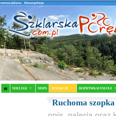
+strona główna
Riesengebirge
NOCLEGI
MAPA
ATRAKCJE
ROZRYWKA I USŁUGI
Ruchoma szopka
opis, galeria ora