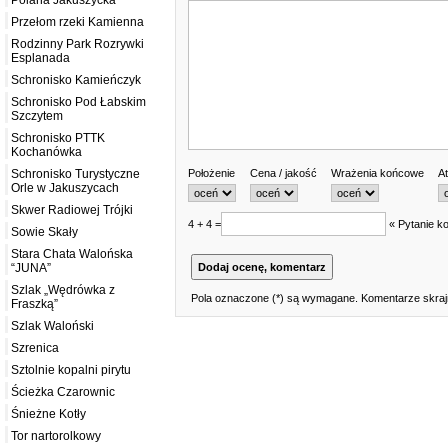
Polana Jakuszycka
Przełom rzeki Kamienna
Rodzinny Park Rozrywki
Esplanada
Schronisko Kamieńczyk
Schronisko Pod Łabskim
Szczytem
Schronisko PTTK
Kochanówka
Położenie
Cena / jakość
Wrażenia końcowe
At
Schronisko Turystyczne
Orle w Jakuszycach
Skwer Radiowej Trójki
4 + 4 =
« Pytanie ko
Sowie Skały
Stara Chata Walońska
“JUNA”
Szlak „Wędrówka z
Pola oznaczone (*) są wymagane. Komentarze skrajn
Fraszką”
Szlak Waloński
Szrenica
Sztolnie kopalni pirytu
Ścieżka Czarownic
Śnieżne Kotły
Tor nartorolkowy