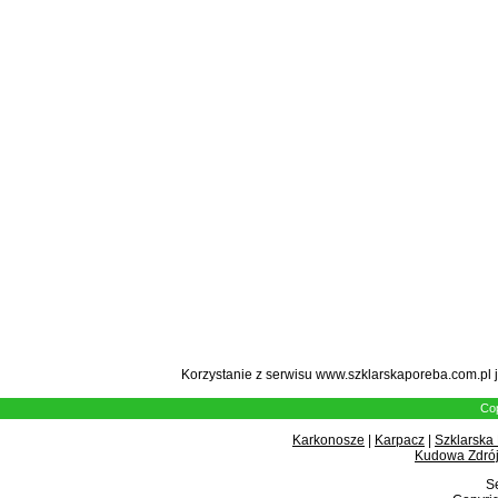
Korzystanie z serwisu www.szklarskaporeba.com.pl 
Cop
Karkonosze
|
Karpacz
|
Szklarska
Kudowa Zdrój
Se