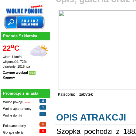
Pogoda Szklarska
o
22
C
wiatr: 1 km/h
wilgotność: 72%
ciśnienie: 1018hpa
Czynne wyciągi
0/18
Kamery
Promocje z miasta
Kategoria:
zabytek
11
Wolne pokoje
nowość!
3
Wolne apartamenty
OPIS ATRAKCJI
1
Wolne domki
0
Polecane oferty
Szopka pochodzi z 1882
0
Gorące oferty