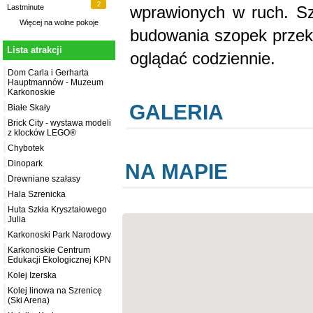
2
wprawionych w ruch. Szo
Lastminute
Więcej na
wolne pokoje
budowania szopek przek
Lista atrakcji
oglądać codziennie.
Dom Carla i Gerharta
Hauptmannów - Muzeum
Karkonoskie
GALERIA
Białe Skały
Brick City - wystawa modeli
z klocków LEGO®
Chybotek
Dinopark
NA MAPIE
Drewniane szałasy
Hala Szrenicka
Huta Szkła Kryształowego
Julia
Karkonoski Park Narodowy
Karkonoskie Centrum
Edukacji Ekologicznej KPN
Kolej Izerska
Kolej linowa na Szrenicę
(Ski Arena)