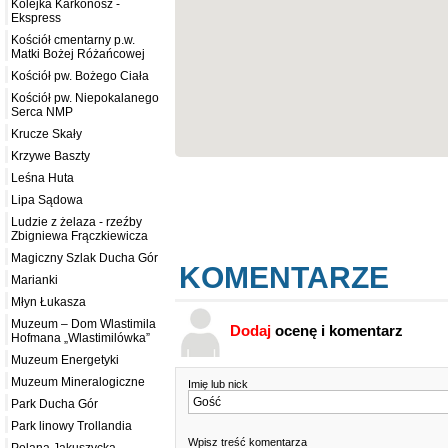
Kolejka Karkonosz -
Ekspress
Kościół cmentarny p.w.
Matki Bożej Różańcowej
Kościół pw. Bożego Ciała
Kościół pw. Niepokalanego
Serca NMP
Krucze Skały
Krzywe Baszty
Leśna Huta
Lipa Sądowa
Ludzie z żelaza - rzeźby
Zbigniewa Frączkiewicza
Magiczny Szlak Ducha Gór
KOMENTARZE
Marianki
Młyn Łukasza
Muzeum – Dom Wlastimila
Dodaj
ocenę i komentarz
Hofmana „Wlastimilówka”
Muzeum Energetyki
Muzeum Mineralogiczne
Imię lub nick
Park Ducha Gór
Park linowy Trollandia
Wpisz treść komentarza