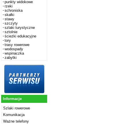
punkty widokowe
rzeki
schroniska
skałki
stawy
szczyty
szlaki turystyczne
sztolnie
ścieżki edukacyjne
tory
trasy rowerowe
wodospady
wspinaczka
zabytki
Informacje
Szlaki rowerowe
Komunikacja
Ważne telefony