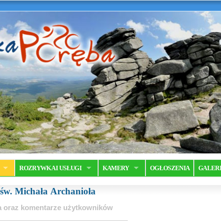
ROZRYWKA I USŁUGI
KAMERY
OGŁOSZENIA
GALER
 św. Michała Archanioła
ia oraz komentarze użytkowników