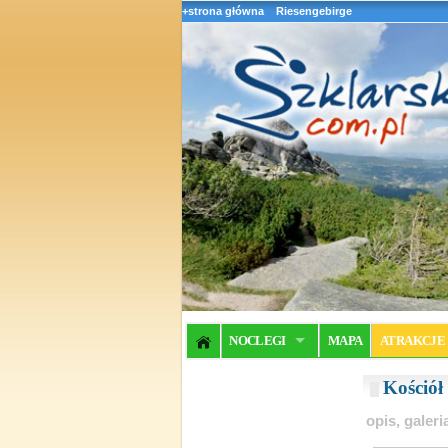
+strona główna
Riesengebirge
NOCLEGI
MAPA
ATRAKCJE
Kościół
opis, galer