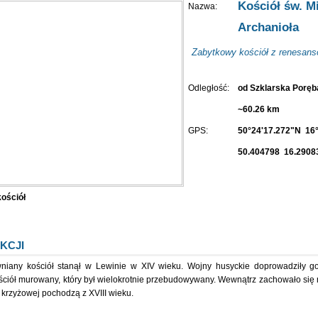
Kościół św. M
Nazwa:
Archanioła
Zabytkowy kościół z renesan
Odległość:
od Szklarska Porę
~60.26 km
GPS:
50°24'17.272"N 16°
50.404798 16.2908
kościół
KCJI
niany kościół stanął w Lewinie w XIV wieku. Wojny husyckie doprowadziły g
ściół murowany, który był wielokrotnie przebudowywany. Wewnątrz zachowało się
 krzyżowej pochodzą z XVIII wieku.