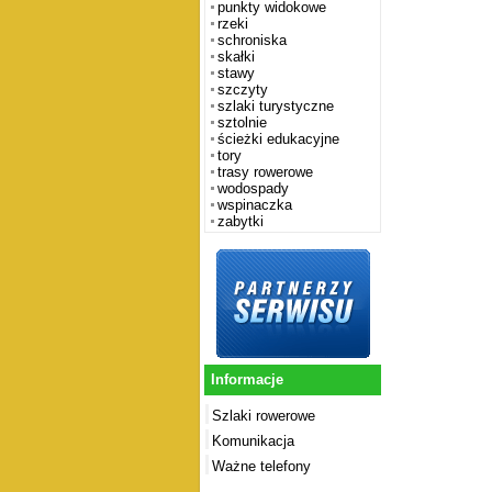
punkty widokowe
rzeki
schroniska
skałki
stawy
szczyty
szlaki turystyczne
sztolnie
ścieżki edukacyjne
tory
trasy rowerowe
wodospady
wspinaczka
zabytki
Informacje
Szlaki rowerowe
Komunikacja
Ważne telefony