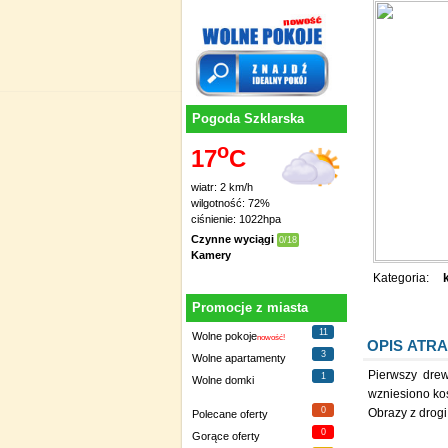
Pogoda Szklarska
o
17
C
wiatr: 2 km/h
wilgotność: 72%
ciśnienie: 1022hpa
Czynne wyciągi
0/18
Kamery
Kategoria:
Promocje z miasta
11
Wolne pokoje
nowość!
OPIS ATRA
3
Wolne apartamenty
Pierwszy drew
1
Wolne domki
wzniesiono ko
0
Obrazy z drogi
Polecane oferty
0
Gorące oferty