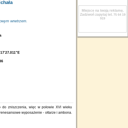
ichała
Miejsce na twoją reklamę.
Zadzwoń zapytaj tel.
75 64 19
919
sowym wnetrzem.
ba
17'27.011"E
36
o do zniszczenia, więc w połowie XVI wieku
 renesansowe wyposażenie - ołtarze i ambona.