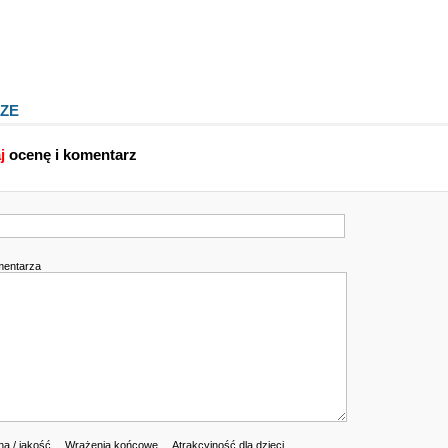
ZE
j
ocenę i komentarz
mentarza
a / jakość
Wrażenia końcowe
Atrakcyjność dla dzieci