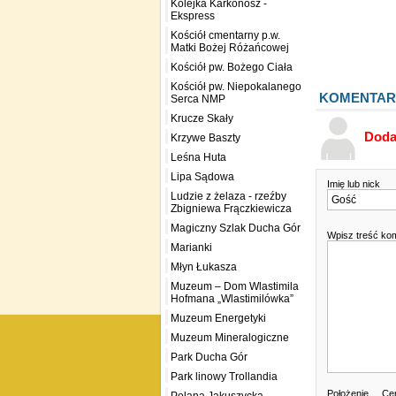
Kolejka Karkonosz -
Ekspress
Kościół cmentarny p.w.
Matki Bożej Różańcowej
Kościół pw. Bożego Ciała
Kościół pw. Niepokalanego
KOMENTAR
Serca NMP
Krucze Skały
Doda
Krzywe Baszty
Leśna Huta
Lipa Sądowa
Imię lub nick
Ludzie z żelaza - rzeźby
Zbigniewa Frączkiewicza
Magiczny Szlak Ducha Gór
Wpisz treść ko
Marianki
Młyn Łukasza
Muzeum – Dom Wlastimila
Hofmana „Wlastimilówka”
Muzeum Energetyki
Muzeum Mineralogiczne
Park Ducha Gór
Park linowy Trollandia
Położenie
Cen