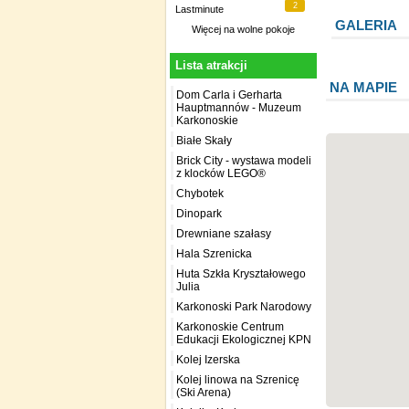
2
Lastminute
GALERIA
Więcej na
wolne pokoje
Lista atrakcji
NA MAPIE
Dom Carla i Gerharta
Hauptmannów - Muzeum
Karkonoskie
Białe Skały
Brick City - wystawa modeli
z klocków LEGO®
Chybotek
Dinopark
Drewniane szałasy
Hala Szrenicka
Huta Szkła Kryształowego
Julia
Karkonoski Park Narodowy
Karkonoskie Centrum
Edukacji Ekologicznej KPN
Kolej Izerska
Kolej linowa na Szrenicę
(Ski Arena)