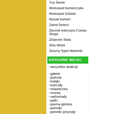
Trzy Świnki
Wodospad Kamieńczyka
Wodospad Szklarki
Wysoki Kamień
Zakręt Śmierci
Zbiornik retencyjny Czeska
Struga
Zbójeckie Skały
Złoty Widok
Żelazny Tygiel Waloński
KATEGORIE MIEJSC
wszystkie atrakcje
galerie
jaskinie
kolejki
kościoły
miasteczka
muzea
nartostrady
parki
pasma górskie
pomniki
pomniki przyrody