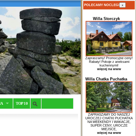
POLECAMY NOCLEGI
x
Willa Storczyk
Zapraszamy! Promocyjne ceny!
Rabaty! Pokoje z aneksami
kuchennymi!
więcej na www
Willa Chatka Puchatka
IA
TOP 10
ZAPRASZAMY DO NASZEJ
UROCZEJ CHATKI PUCHATKA
NA WEEKENDY I WAKACJE,
SUPER CENY, UROCZE
MIEJSCE,
więcej na www