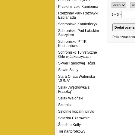
Polana Jakuszycka
Przełom rzeki Kamienna
Rodzinny Park Rozrywki
3 + 3 =
Esplanada
Schronisko Kamieńczyk
Schronisko Pod Łabskim
Szczytem
Pola oznaczone
Schronisko PTTK
Kochanówka
Schronisko Turystyczne
Orle w Jakuszycach
Skwer Radiowej Trójki
Sowie Skały
Stara Chata Walońska
“JUNA”
Szlak „Wędrówka z
Fraszką”
Szlak Waloński
Szrenica
Sztolnie kopalni pirytu
Ścieżka Czarownic
Śnieżne Kotły
Tor nartorolkowy