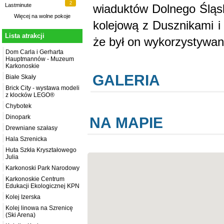
2
wiaduktów Dolnego Śląsk
Lastminute
Więcej na
wolne pokoje
kolejową z Dusznikami i Kłodzkiem. Jego malownicze położenie sprawiło,
Lista atrakcji
że był on wykorzystywany
Dom Carla i Gerharta
Hauptmannów - Muzeum
Karkonoskie
GALERIA
Białe Skały
Brick City - wystawa modeli
z klocków LEGO®
Chybotek
Dinopark
NA MAPIE
Drewniane szałasy
Hala Szrenicka
Huta Szkła Kryształowego
Julia
Karkonoski Park Narodowy
Karkonoskie Centrum
Edukacji Ekologicznej KPN
Kolej Izerska
Kolej linowa na Szrenicę
(Ski Arena)