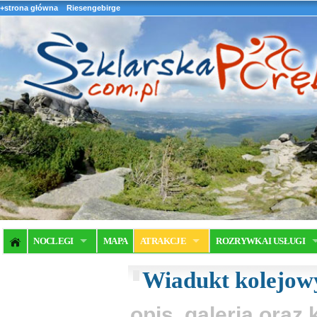
+strona główna
Riesengebirge
NOCLEGI
MAPA
ATRAKCJE
ROZRYWKA I USŁUGI
Wiadukt kolejow
opis, galeria ora