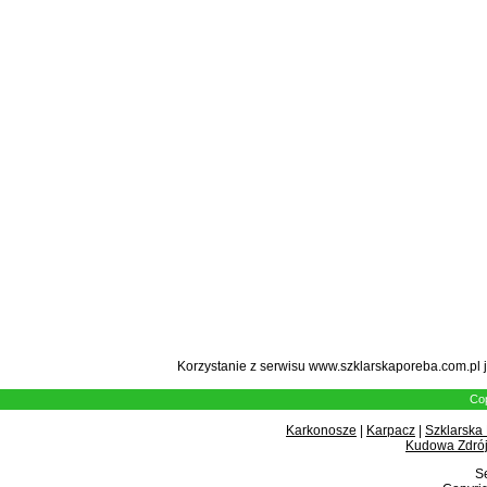
Korzystanie z serwisu www.szklarskaporeba.com.pl 
Cop
Karkonosze
|
Karpacz
|
Szklarska
Kudowa Zdrój
Se