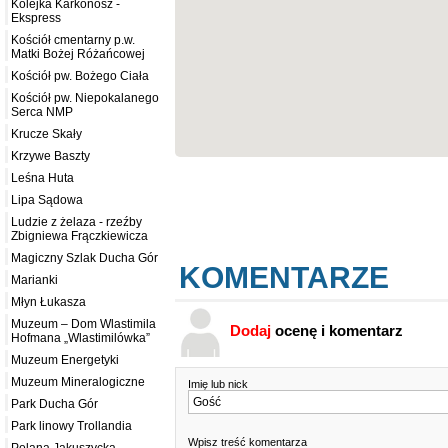
Kolejka Karkonosz -
Ekspress
Kościół cmentarny p.w.
Matki Bożej Różańcowej
Kościół pw. Bożego Ciała
Kościół pw. Niepokalanego
Serca NMP
Krucze Skały
Krzywe Baszty
Leśna Huta
Lipa Sądowa
Ludzie z żelaza - rzeźby
Zbigniewa Frączkiewicza
Magiczny Szlak Ducha Gór
KOMENTARZE
Marianki
Młyn Łukasza
Muzeum – Dom Wlastimila
Dodaj
ocenę i komentarz
Hofmana „Wlastimilówka”
Muzeum Energetyki
Muzeum Mineralogiczne
Imię lub nick
Park Ducha Gór
Park linowy Trollandia
Wpisz treść komentarza