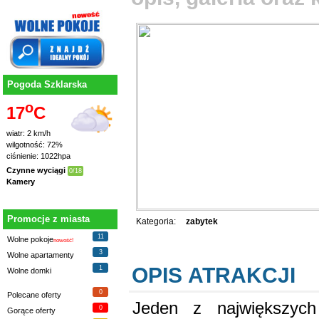
Pogoda Szklarska
o
17
C
wiatr: 2 km/h
wilgotność: 72%
ciśnienie: 1022hpa
Czynne wyciągi
0/18
Kamery
Promocje z miasta
Kategoria:
zabytek
11
Wolne pokoje
nowość!
3
Wolne apartamenty
OPIS ATRAKCJI
1
Wolne domki
0
Polecane oferty
Jeden z największych
0
Gorące oferty