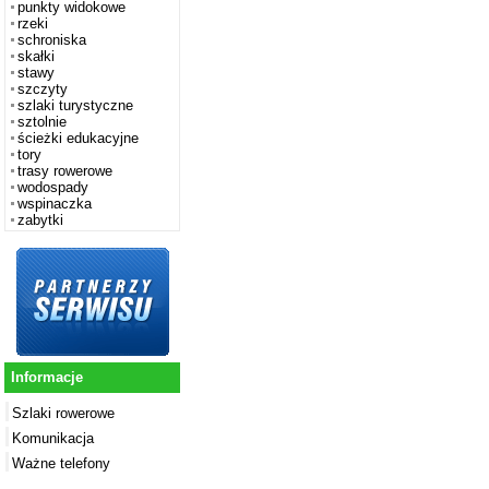
punkty widokowe
rzeki
schroniska
skałki
stawy
szczyty
szlaki turystyczne
sztolnie
ścieżki edukacyjne
tory
trasy rowerowe
wodospady
wspinaczka
zabytki
Informacje
Szlaki rowerowe
Komunikacja
Ważne telefony