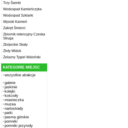
Trzy Świnki
Wodospad Kamieńczyka
Wodospad Szklarki
Wysoki Kamień
Zakręt Śmierci
Zbiornik retencyjny Czeska
Struga
Zbójeckie Skały
Złoty Widok
Żelazny Tygiel Waloński
KATEGORIE MIEJSC
wszystkie atrakcje
galerie
jaskinie
kolejki
kościoły
miasteczka
muzea
nartostrady
parki
pasma górskie
pomniki
pomniki przyrody