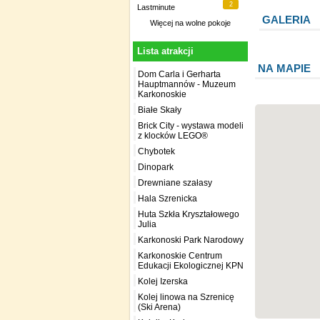
2
Lastminute
GALERIA
Więcej na
wolne pokoje
Lista atrakcji
NA MAPIE
Dom Carla i Gerharta
Hauptmannów - Muzeum
Karkonoskie
Białe Skały
Brick City - wystawa modeli
z klocków LEGO®
Chybotek
Dinopark
Drewniane szałasy
Hala Szrenicka
Huta Szkła Kryształowego
Julia
Karkonoski Park Narodowy
Karkonoskie Centrum
Edukacji Ekologicznej KPN
Kolej Izerska
Kolej linowa na Szrenicę
(Ski Arena)