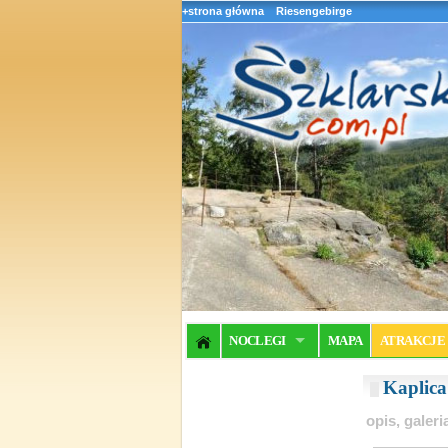
+strona główna
Riesengebirge
NOCLEGI
MAPA
ATRAKCJE
Kaplic
opis, galer