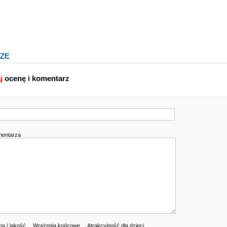
ZE
j
ocenę i komentarz
mentarza
a / jakość
Wrażenia końcowe
Atrakcyjność dla dzieci