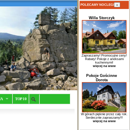
POLECAMY NOCLEGI
x
Willa Storczyk
Zapraszamy! Promocyjne ceny!
Rabaty! Pokoje z aneksami
kuchennymi!
więcej na www
Pokoje Gościnne
Dorota
IA
TOP 10
W górach pięknie przez cały rok.
Serdecznie zapraszamy!!!
więcej na www