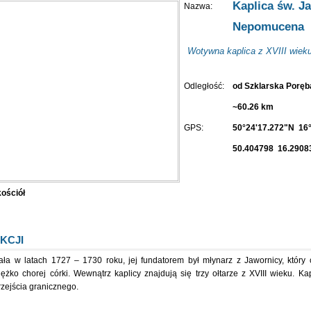
Kaplica św. J
Nazwa:
Nepomucena
Wotywna kaplica z XVIII wieku
Odległość:
od Szklarska Porę
~60.26 km
GPS:
50°24'17.272"N 16°
50.404798 16.2908
kościół
KCJI
ała w latach 1727 – 1730 roku, jej fundatorem był młynarz z Jawornicy, który
ężko chorej córki. Wewnątrz kaplicy znajdują się trzy ołtarze z XVIII wieku. Kap
zejścia granicznego.