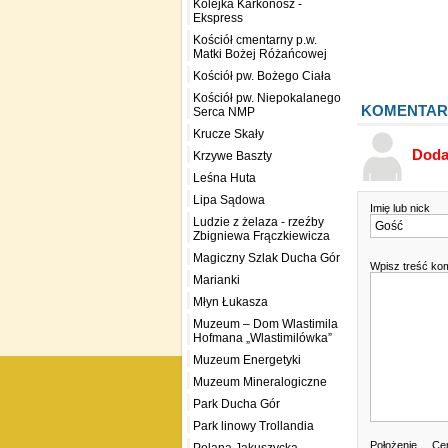
Kolejka Karkonosz -
Ekspress
Kościół cmentarny p.w.
Matki Bożej Różańcowej
Kościół pw. Bożego Ciała
Kościół pw. Niepokalanego
KOMENTAR
Serca NMP
Krucze Skały
Doda
Krzywe Baszty
Leśna Huta
Lipa Sądowa
Imię lub nick
Ludzie z żelaza - rzeźby
Zbigniewa Frączkiewicza
Magiczny Szlak Ducha Gór
Wpisz treść ko
Marianki
Młyn Łukasza
Muzeum – Dom Wlastimila
Hofmana „Wlastimilówka”
Muzeum Energetyki
Muzeum Mineralogiczne
Park Ducha Gór
Park linowy Trollandia
Położenie
Cen