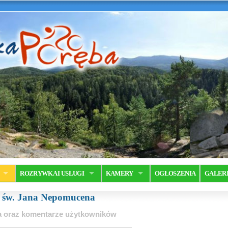
ROZRYWKA I USŁUGI
KAMERY
OGŁOSZENIA
GALER
a św. Jana Nepomucena
ia oraz komentarze użytkowników