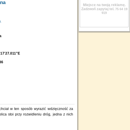
ana
Miejsce na twoją reklamę.
Zadzwoń zapytaj tel.
75 64 19
919
.
ba
17'27.011"E
36
 chciał w ten sposób wyrazić wdzięczność za
lica stoi przy rozwidleniu dróg, jedna z nich