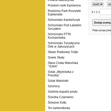
Polana Jakuszycka
Przełom rzeki Kamienna
Rodzinny Park Rozrywki
3 + 1 =
Esplanada
Schronisko Kamieńczyk
Schronisko Pod Łabskim
Szczytem
Pola oznaczone
Schronisko PTTK
Kochanówka
Schronisko Turystyczne
Orle w Jakuszycach
Skwer Radiowej Trójki
Sowie Skały
Stara Chata Walońska
“JUNA”
Szlak „Wędrówka z
Fraszką”
Szlak Waloński
Szrenica
Sztolnie kopalni pirytu
Ścieżka Czarownic
Śnieżne Kotły
Tor nartorolkowy