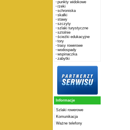
punkty widokowe
rzeki
schroniska
skałki
stawy
szczyty
szlaki turystyczne
sztolnie
ścieżki edukacyjne
tory
trasy rowerowe
wodospady
wspinaczka
zabytki
Informacje
Szlaki rowerowe
Komunikacja
Ważne telefony