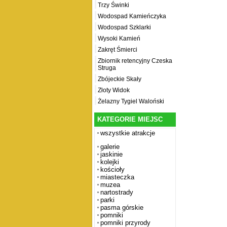
Trzy Świnki
Wodospad Kamieńczyka
Wodospad Szklarki
Wysoki Kamień
Zakręt Śmierci
Zbiornik retencyjny Czeska
Struga
Zbójeckie Skały
Złoty Widok
Żelazny Tygiel Waloński
KATEGORIE MIEJSC
wszystkie atrakcje
galerie
jaskinie
kolejki
kościoły
miasteczka
muzea
nartostrady
parki
pasma górskie
pomniki
pomniki przyrody