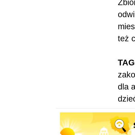
Zbio
odwi
mies
też 
TAG
zak
dla 
dzie