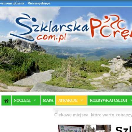
+strona główna
Riesengebirge
NOCLEGI
MAPA
ATRAKCJE
ROZRYWKA I USŁUGI
Ciekawe miejsca, które warto zobaczy
Sz