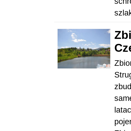
schr
szla
Zb
Cz
Zbio
Stru
zbud
same
lata
poje