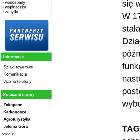
się 
wodospady
wspinaczka
zabytki
W 17
stał
Dzia
późn
Informacje
funk
Szlaki rowerowe
Komunikacja
nast
Ważne telefony
post
Polecane strony
wybu
Zakopane
Karkonosze
Agroturystyka
TAG
Jelenia Góra
online: (9)