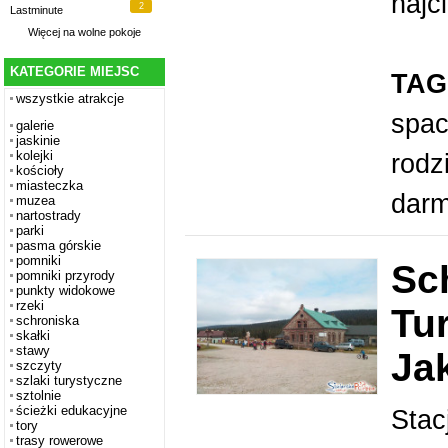
najc
2
Lastminute
Więcej na
wolne pokoje
KATEGORIE MIEJSC
TAG
wszystkie atrakcje
spac
galerie
jaskinie
kolejki
rodz
kościoły
miasteczka
dar
muzea
nartostrady
parki
pasma górskie
pomniki
Sc
pomniki przyrody
punkty widokowe
rzeki
Tu
schroniska
skałki
stawy
Ja
szczyty
szlaki turystyczne
sztolnie
ścieżki edukacyjne
Stac
tory
trasy rowerowe