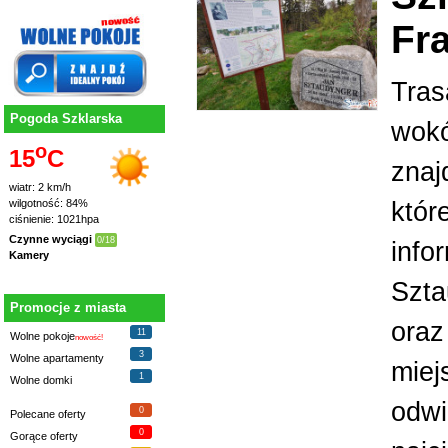
Fr
Tras
Pogoda Szklarska
wokó
o
15
C
znajd
wiatr: 2 km/h
któr
wilgotność: 84%
ciśnienie: 1021hpa
Czynne wyciągi
0/18
info
Kamery
Szta
Promocje z miasta
oraz
11
Wolne pokoje
nowość!
3
Wolne apartamenty
miej
1
Wolne domki
odwi
0
Polecane oferty
0
Gorące oferty