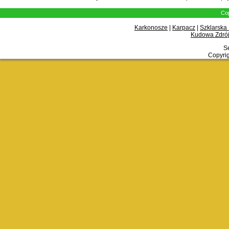
Cop
Karkonosze
|
Karpacz
|
Szklarska
Kudowa Zdrój
Se
Copyrig