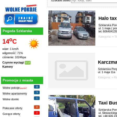
szukane słowo
Halo tax
Szklarska Por
ul. 1 maja ( pos
Pogoda Szklarska
tel. 606404135
Kategoria: »
T
o
14
C
wiatr: 1 km/h
wilgotność: 71%
ciśnienie: 1024hpa
Karczma
Czynne wyciągi
0/18
Kamery
Szklarska Por
ul. 1 maja 11a
Kategoria: »
Re
Promocje z miasta
11
Wolne pokoje
nowość!
3
Wolne apartamenty
1
Wolne domki
Taxi Bu
0
Polecane oferty
Szklarska Por
ul. Słowackieg
0
Gorące oferty
tel. +48 605 2