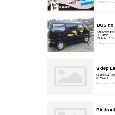
Kategoria: »
Sz
BUS do 
Szklarska Por
ul. Rataja 1
tel. 606-82-56
Kategoria: »
T
Sklep L
Szklarska Por
ul. Mała 1
Kategoria: »
Sk
Biedron