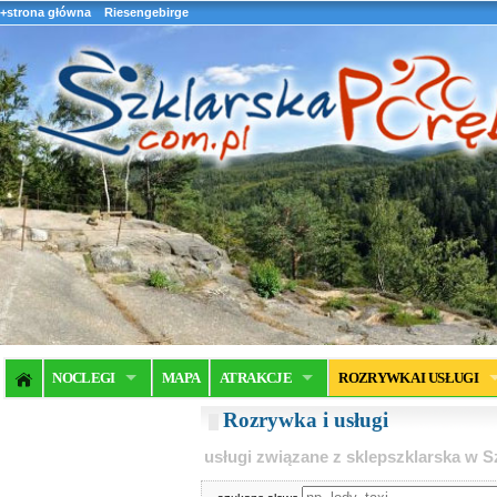
+strona główna
Riesengebirge
NOCLEGI
MAPA
ATRAKCJE
ROZRYWKA I USŁUGI
Rozrywka i usługi
usługi związane z sklepszklarska w Sz