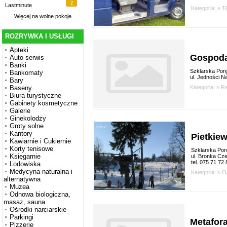
2
Lastminute
Kategoria: »
T
Więcej na
wolne pokoje
ROZRYWKA I USŁUGI
Apteki
Gospoda
Auto serwis
Banki
Szklarska Por
Bankomaty
ul. Jedności N
Bary
Kategoria: »
Re
Baseny
Biura turystyczne
Gabinety kosmetyczne
Galerie
Ginekolodzy
Groty solne
Kantory
Pietkie
Kawiarnie i Cukiernie
Korty tenisowe
Szklarska Por
Księgarnie
ul. Bronka Cz
tel. 075 71 72
Lodowiska
Medycyna naturalna i
Kategoria: »
O
alternatywna
Muzea
Odnowa biologiczna,
masaz, sauna
Ośrodki narciarskie
Parkingi
Metafor
Pizzerie