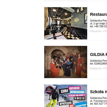
Restaur
Szklarska Por
ul. 1-go maja 
tel. +48 780 0
Kategoria: »
R
GILDIA
Szklarska Por
tel. 519811869
Kategoria: »
P
Szkoła 
Szklarska Por
ul. Turystyczn
tel. 601 527 7