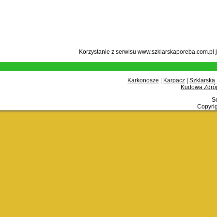
Korzystanie z serwisu www.szklarskaporeba.com.pl 
Karkonosze
|
Karpacz
|
Szklarska
Kudowa Zdrój
Se
Copyrig