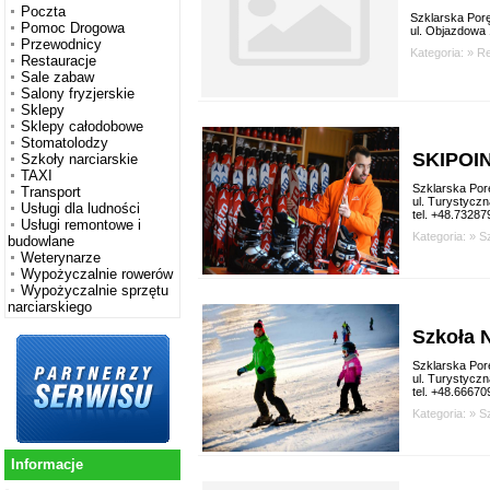
Poczta
Szklarska Por
Pomoc Drogowa
ul. Objazdowa 
Przewodnicy
Kategoria: »
Re
Restauracje
Sale zabaw
Salony fryzjerskie
Sklepy
Sklepy całodobowe
Stomatolodzy
SKIPOI
Szkoły narciarskie
TAXI
Szklarska Por
Transport
ul. Turystycz
Usługi dla ludności
tel. +48.7328
Usługi remontowe i
Kategoria: »
Sz
budowlane
Weterynarze
Wypożyczalnie rowerów
Wypożyczalnie sprzętu
narciarskiego
Szkoła 
Szklarska Por
ul. Turystyczn
tel. +48.6667
Kategoria: »
Sz
Informacje