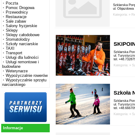
Poczta
Szklarska Por
Pomoc Drogowa
ul. Objazdowa 
Przewodnicy
Kategoria: »
Re
Restauracje
Sale zabaw
Salony fryzjerskie
Sklepy
Sklepy całodobowe
Stomatolodzy
SKIPOI
Szkoły narciarskie
TAXI
Szklarska Por
Transport
ul. Turystycz
Usługi dla ludności
tel. +48.7328
Usługi remontowe i
Kategoria: »
Sz
budowlane
Weterynarze
Wypożyczalnie rowerów
Wypożyczalnie sprzętu
narciarskiego
Szkoła 
Szklarska Por
ul. Turystyczn
tel. +48.6667
Kategoria: »
Sz
Informacje