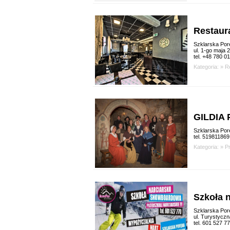
Restaur
Szklarska Por
ul. 1-go maja 
tel. +48 780 0
Kategoria: »
R
GILDIA
Szklarska Por
tel. 519811869
Kategoria: »
P
Szkoła 
Szklarska Por
ul. Turystyczn
tel. 601 527 7