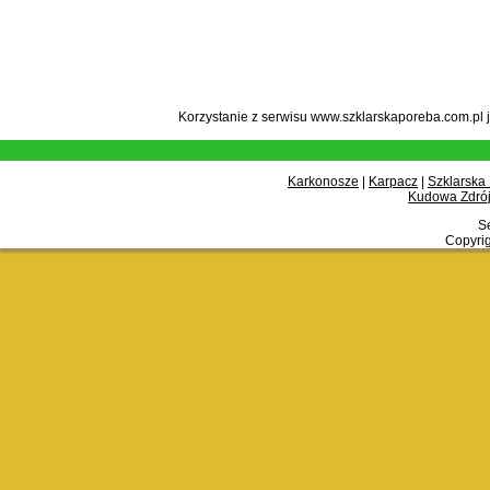
Korzystanie z serwisu www.szklarskaporeba.com.pl 
Karkonosze
|
Karpacz
|
Szklarska
Kudowa Zdrój
Se
Copyrig