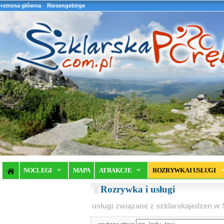
+strona główna
Riesengebirge
NOCLEGI
MAPA
ATRAKCJE
ROZRYWKA I USŁUGI
Rozrywka i usługi
usługi związane z szklarskajedzen w 