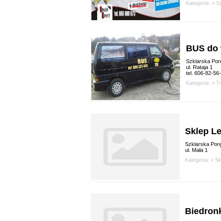
Kategoria: »
Sz
BUS do 
Szklarska Por
ul. Rataja 1
tel. 606-82-56
Kategoria: »
T
Sklep L
Szklarska Por
ul. Mała 1
Kategoria: »
Sk
Biedron