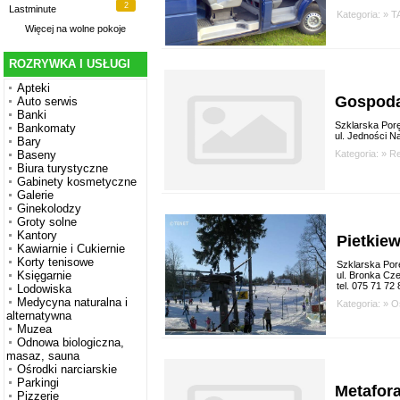
2
Lastminute
Kategoria: »
T
Więcej na
wolne pokoje
ROZRYWKA I USŁUGI
Apteki
Gospoda
Auto serwis
Banki
Szklarska Por
Bankomaty
ul. Jedności N
Bary
Kategoria: »
Re
Baseny
Biura turystyczne
Gabinety kosmetyczne
Galerie
Ginekolodzy
Groty solne
Kantory
Pietkie
Kawiarnie i Cukiernie
Korty tenisowe
Szklarska Por
Księgarnie
ul. Bronka Cz
tel. 075 71 72
Lodowiska
Medycyna naturalna i
Kategoria: »
O
alternatywna
Muzea
Odnowa biologiczna,
masaz, sauna
Ośrodki narciarskie
Parkingi
Metafor
Pizzerie