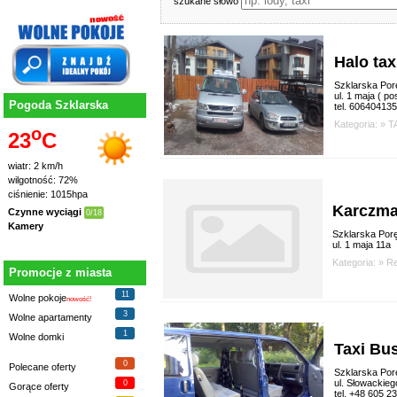
szukane słowo
Halo tax
Szklarska Por
ul. 1 maja ( pos
Pogoda Szklarska
tel. 606404135
Kategoria: »
T
o
23
C
wiatr: 2 km/h
wilgotność: 72%
ciśnienie: 1015hpa
Karczma
Czynne wyciągi
0/18
Kamery
Szklarska Por
ul. 1 maja 11a
Kategoria: »
Re
Promocje z miasta
11
Wolne pokoje
nowość!
3
Wolne apartamenty
1
Wolne domki
Taxi Bu
0
Polecane oferty
Szklarska Por
ul. Słowackieg
0
Gorące oferty
tel. +48 605 2