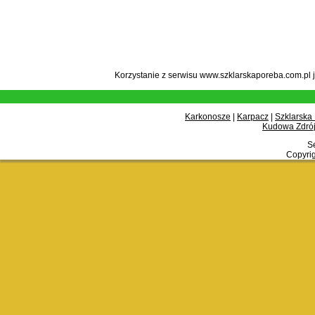
Korzystanie z serwisu www.szklarskaporeba.com.pl 
Karkonosze
|
Karpacz
|
Szklarska
Kudowa Zdrój
Se
Copyrig