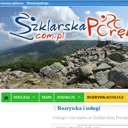
+strona główna
Riesengebirge
NOCLEGI
MAPA
ATRAKCJE
ROZRYWKA I USŁUGI
Rozrywka i usługi
Usługi i rozrywka w Szklarskiej Poręb