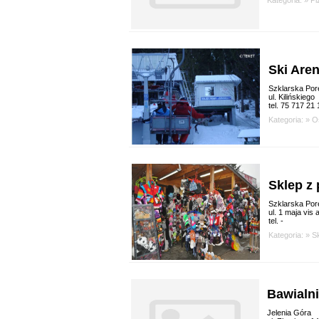
Ski Are
Szklarska Por
ul. Kilińskiego
tel. 75 717 21 
Kategoria: »
O
Sklep z
Szklarska Por
ul. 1 maja vis
tel. -
Kategoria: »
S
Bawialni
Jelenia Góra