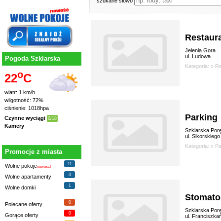
szukane słowo
Restaura
Jelenia Gora
ul. Ludowa
Pogoda Szklarska
Kategoria: »
Re
o
22
C
wiatr: 1 km/h
wilgotność: 72%
ciśnienie: 1018hpa
Parking
Czynne wyciągi
0/18
Kamery
Szklarska Por
ul. Sikorskiego
Kategoria: »
Pa
Promocje z miasta
11
Wolne pokoje
nowość!
3
Wolne apartamenty
1
Wolne domki
Stomato
0
Polecane oferty
Szklarska Por
0
Gorące oferty
ul. Franciszka