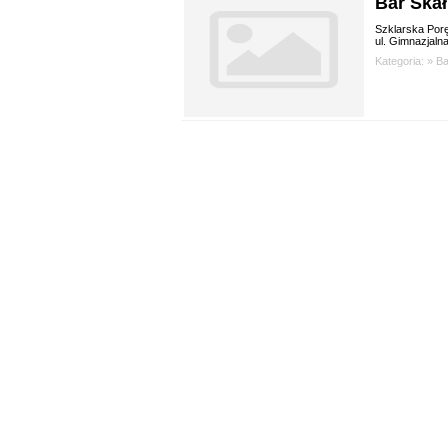
Bar Ska
Szklarska Por
ul. Gimnazjaln
Kategoria: »
Ba
wybie