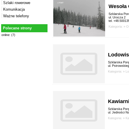
Szlaki rowerowe
Wesoła 
Komunikacja
Szklarska Por
Ważne telefony
ul. Urocza 2
tel. +48.5001
Kategoria: »
O
Polecane strony
online: (7)
Lodowis
Szklarska Por
ul. Pstrowskie
Kategoria: »
Lo
Kawiarni
Szklarska Por
ul. Jedności N
Kategoria: »
Ka