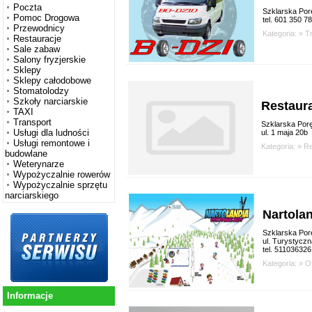
Poczta
Szklarska Por
Pomoc Drogowa
tel. 601 350 7
Przewodnicy
Kategoria: »
T
Restauracje
Sale zabaw
Salony fryzjerskie
Sklepy
Sklepy całodobowe
Stomatolodzy
Szkoły narciarskie
Restaur
TAXI
Transport
Szklarska Por
Usługi dla ludności
ul. 1 maja 20b
Usługi remontowe i
Kategoria: »
Re
budowlane
Weterynarze
Wypożyczalnie rowerów
Wypożyczalnie sprzętu
narciarskiego
Nartola
Szklarska Por
ul. Turystyczn
tel. 511036326
Kategoria: »
O
Informacje