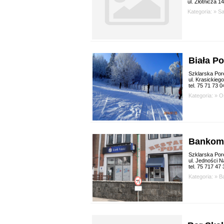
ul. Złotnicza 14
Kategoria: »
Sa
Biała P
Szklarska Por
ul. Krasickiego
tel. 75 71 73 
Kategoria: »
O
Bankom
Szklarska Por
ul. Jedności 
tel. 75 717 47 
Kategoria: »
B