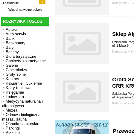
2
Kategoria: »
St
Lastminute
Więcej na
wolne pokoje
ROZRYWKA I USŁUGI
Apteki
Sklep A
Auto serwis
Banki
Szklarska Por
Bankomaty
ul. 1 Maja 8
Bary
Kategoria: »
Sk
Baseny
Biura turystyczne
Gabinety kosmetyczne
Galerie
Ginekolodzy
Groty solne
Grota S
Kantory
Kawiarnie i Cukiernie
CRR KR
Korty tenisowe
Księgarnie
Szklarska Por
Lodowiska
ul. Kopernika 
Medycyna naturalna i
Kategoria: »
Gr
alternatywna
Muzea
Odnowa biologiczna,
masaz, sauna
Ośrodki narciarskie
Parkingi
Przewo
Pizzerie