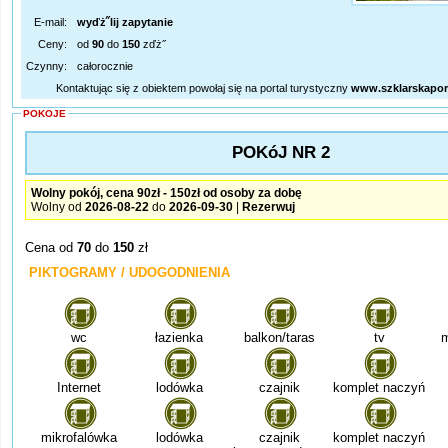
E-mail:
wyďż˝lij zapytanie
Ceny:
od
90
do
150
zďż˝
Czynny:
całorocznie
Kontaktując się z obiektem powołaj się na portal turystyczny
www.szklarskapor
POKOJE
POKóJ NR 2
Wolny pokój, cena 90zł - 150zł od osoby za dobę
Wolny od
2026-08-22
do
2026-09-30
|
Rezerwuj
Cena od
70
do
150
zł
PIKTOGRAMY / UDOGODNIENIA
wc
łazienka
balkon/taras
tv
m
Internet
lodówka
czajnik
komplet naczyń
mikrofalówka
lodówka
czajnik
komplet naczyń