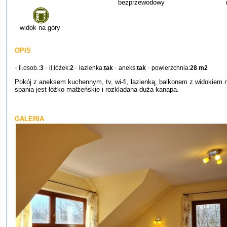
bezprzewodowy
widok na góry
OPIS
il.osob.:
3
il.łóżek:
2
łazienka:
tak
aneks:
tak
powierzchnia:
28 m2
Pokój z aneksem kuchennym, tv, wi-fi, łazienką, balkonem z widokiem 
spania jest łóżko małżeńskie i rozkladana duża kanapa.
GALERIA