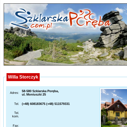
Willa Storczyk
58-580 Szklarska Poręba,
Adres:
ul. Moniuszki 25
Tel.
(+48) 608183675 (+48) 511579331
Tel.
kom.
Fax: