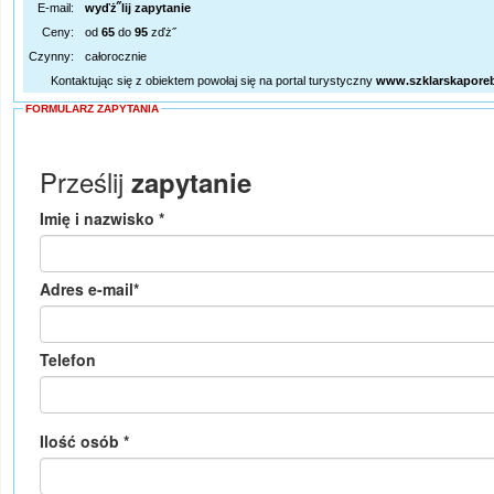
E-mail:
wyďż˝lij zapytanie
Ceny:
od
65
do
95
zďż˝
Czynny:
całorocznie
Kontaktując się z obiektem powołaj się na portal turystyczny
www.szklarskapore
FORMULARZ ZAPYTANIA