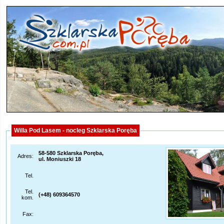
Willa Pod Lasem - nocleg Szklarska Poręba
58-580 Szklarska Poręba,
Adres:
ul. Moniuszki 18
Tel.
Tel.
(+48) 609364570
kom.
Fax: