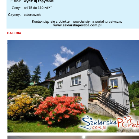
E-mail:
wyďż˝lij zapytanie
Ceny:
od
75
do
110
zďż˝
Czynny:
całorocznie
Kontaktując się z obiektem powołaj się na portal turystyczny
www.szklarskaporeba.com.pl
GALERIA