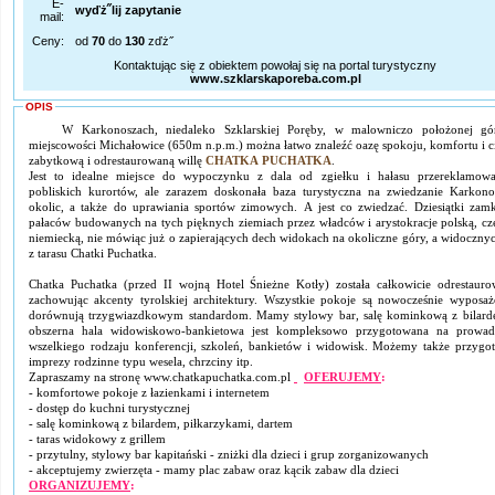
E-
wyďż˝lij zapytanie
mail:
Ceny:
od
70
do
130
zďż˝
Kontaktując się z obiektem powołaj się na portal turystyczny
www.szklarskaporeba.com.pl
OPIS
W Karkonoszach, niedaleko Szklarskiej Poręby, w malowniczo położonej gór
miejscowości Michałowice (650m n.p.m.) można łatwo znaleźć oazę spokoju, komfortu i ci
zabytkową i odrestaurowaną willę
CHATKA PUCHATKA
.
Jest to idealne miejsce do wypoczynku z dala od zgiełku i hałasu przereklamow
pobliskich kurortów, ale zarazem doskonała baza turystyczna na zwiedzanie Karkono
okolic, a także do uprawiania sportów zimowych. A jest co zwiedzać. Dziesiątki zam
pałaców budowanych na tych pięknych ziemiach przez władców i arystokracje polską, cze
niemiecką, nie mówiąc już o zapierających dech widokach na okoliczne góry, a widocznyc
z tarasu Chatki Puchatka.
Chatka Puchatka (przed II wojną Hotel Śnieżne Kotły) została całkowicie odrestauro
zachowując akcenty tyrolskiej architektury. Wszystkie pokoje są nowocześnie wyposaż
dorównują trzygwiazdkowym standardom. Mamy stylowy bar, salę kominkową z bilard
obszerna hala widowiskowo-bankietowa jest kompleksowo przygotowana na prowad
wszelkiego rodzaju konferencji, szkoleń, bankietów i widowisk. Możemy także przygo
imprezy rodzinne typu wesela, chrzciny itp.
Zapraszamy na stronę www.chatkapuchatka.com.pl
OFERUJEMY
:
- komfortowe pokoje z łazienkami i internetem
- dostęp do kuchni turystycznej
- salę kominkową z bilardem, piłkarzykami, dartem
- taras widokowy z grillem
- przytulny, stylowy bar kapitański - zniżki dla dzieci i grup zorganizowanych
- akceptujemy zwierzęta - mamy plac zabaw oraz kącik zabaw dla dzieci
ORGANIZUJEMY
: