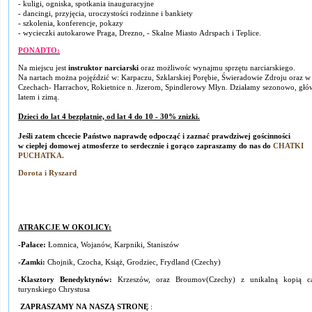
- kuligi, ogniska, spotkania inauguracyjne
- dancingi, przyjęcia, uroczystości rodzinne i bankiety
- szkolenia, konferencje, pokazy
- wycieczki autokarowe Praga, Drezno, - Skalne Miasto Adrspach i Teplice.
PONADTO:
Na miejscu jest
instruktor narciarski
oraz możliwośc wynajmu sprzętu narciarskiego.
Na nartach można pojęździć w: Karpaczu, Szklarskiej Porębie, Świeradowie Zdroju oraz w
Czechach- Harrachov, Rokietnice n. Jizerom, Spindlerowy Młyn. Działamy sezonowo, głó
latem i zimą.
Dzieci do lat 4 bezpłatnie, od lat 4 do 10 - 30% znizki.
Jeśli zatem chcecie Państwo naprawdę odpocząć
i zaznać prawdziwej gościnności
w ciepłej domowej atmosferze
to serdecznie i gorąco zapraszamy do nas
do
CHATKI
PUCHATKA.
Dorota i Ryszard
ATRAKCJE W OKOLICY:
-Pałace:
Łomnica, Wojanów, Karpniki, Staniszów
-Zamki:
Chojnik, Czocha, Książ, Grodziec, Frydland (Czechy)
-Klasztory Benedyktynów:
Krzeszów, oraz Broumov(Czechy) z unikalną kopią c
turynskiego Chrystusa
ZAPRASZAMY NA NASZĄ STRONĘ
: