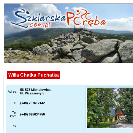
Willa Chatka Puchatka
58-573 Michałowice,
Adres:
Pl. Wczasowy 5
Tel.
(+48) 757612142
Tel.
(+48) 695634750
kom.
Fax: