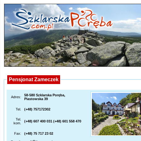
Pensjonat Zameczek
58-580 Szklarska Poręba,
Adres:
Piastowska 39
Tel.
(+48) 757172302
Tel.
(+48) 607 400 031 (+48) 601 558 470
kom.
Fax:
(+48) 75 717 23 02