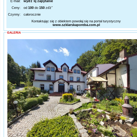
E-mail:
wyďż˝lij zapytanie
Ceny:
od
100
do
150
zďż˝
Czynny:
całorocznie
Kontaktując się z obiektem powołaj się na portal turystyczny
www.szklarskaporeba.com.pl
GALERIA