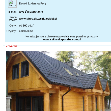
Domki Szklarska Porę
E-mail:
wyďż˝lij zapytanie
Strona
www.ubodzia.wszklarskiej.pl
WWW
Ceny:
od
300
zďż˝
Czynny:
całorocznie
Kontaktując się z obiektem powołaj się na portal turystyczny
www.szklarskaporeba.com.pl
GALERIA