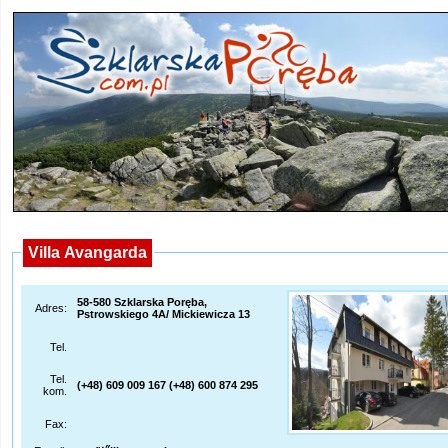
Villa Avangarda
58-580 Szklarska Poręba,
Adres:
Pstrowskiego 4A/ Mickiewicza 13
Tel.
Tel.
(+48) 609 009 167 (+48) 600 874 295
kom.
Fax: