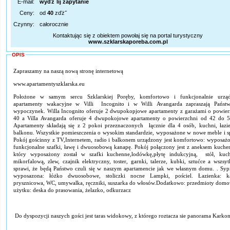
E-mail:
wyďż˝lij zapytanie
Ceny:
od
40
zďż˝
Czynny:
całorocznie
Kontaktując się z obiektem powołaj się na portal turystyczny
www.szklarskaporeba.com.pl
OPIS
Zapraszamy na naszą nową stronę internetową
www.apartamentyszklarska.eu
Położone w samym sercu Szklarskiej Poręby, komfortowo i funkcjonalnie urzą
apartamenty wakacyjne w Villi Incognito i w Willi Avangarda zapraszają Państ
wypoczynek. Willa Incognito oferuje 2 dwupokopjowe apartamenty z garażami o powier
40 a Villa Avangarda oferuje 4 dwupokojowe apartamenty o powierzchni od 42 do 
Apartamenty składają się z 2 pokoi przeznaczonych łącznie dla 4 osób, kuchni, łazie
balkonu. Wszystkie pomieszczenia o wysokim standardzie, wyposażone w nowe meble i sp
Pokój gościnny z TV,Internetem, radio i balkonem urządzony jest komfortowo: wyposaż
funkcjonalne szafki, ławę i dwuosobową kanapę. Pokój połączony jest z aneksem kuch
który wyposażony został w szafki kuchenne,lodówkę,płytę indukcyjną, stół, kuc
mikorfalową, zlew, czajnik elektryczny, toster, garnki, talerze, kubki, sztućce a wszsy
sprawi, że będą Państwo czuli się w naszym apartamencie jak we własnym domu. . Sypi
wyposazona: łóżko dwuosobowe, stoliczki nocne Lampki, pościel. Łazienka: k
prysznicowa, WC, umywalka, ręczniki, suszarka do włosów.Dodatkowo: przedmioty dom
użytku: deska do prasowania, żelazko, odkurzacz
Do dyspozycji naszych gości jest taras widokowy, z którego roztacza sie panorama Karkon