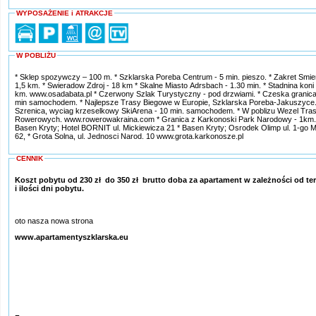
WYPOSAŻENIE i ATRAKCJE
W POBLIŻU
* Sklep spozywczy – 100 m. * Szklarska Poreba Centrum - 5 min. pieszo. * Zakret Smier
1,5 km. * Swieradow Zdroj - 18 km * Skalne Miasto Adrsbach - 1.30 min. * Stadnina koni 
km. www.osadabata.pl * Czerwony Szlak Turystyczny - pod drzwiami. * Czeska granica
min samochodem. * Najlepsze Trasy Biegowe w Europie, Szklarska Poreba-Jakuszyce.
Szrenica, wyciag krzeselkowy SkiArena - 10 min. samochodem. * W poblizu Wezel Tra
Rowerowych. www.rowerowakraina.com * Granica z Karkonoski Park Narodowy - 1km.
Basen Kryty; Hotel BORNIT ul. Mickiewicza 21 * Basen Kryty; Osrodek Olimp ul. 1-go M
62, * Grota Solna, ul. Jednosci Narod. 10 www.grota.karkonosze.pl
CENNIK
Koszt pobytu od 230 zł do 350 zł brutto doba za apartament w zależności od te
i ilości dni pobytu.
oto nasza nowa strona
www.apartamentyszklarska.eu