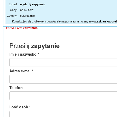
E-mail:
wyďż˝lij zapytanie
Ceny:
od
40
zďż˝
Czynny:
całorocznie
Kontaktując się z obiektem powołaj się na portal turystyczny
www.szklarskapore
FORMULARZ ZAPYTANIA