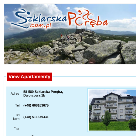
View Apartamenty
58-580 Szklarska Poręba,
Adres:
Dworcowa 1b
Tel.
(+48) 608183675
Tel.
(+48) 511579331
kom.
Fax: