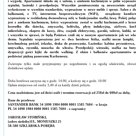
i wygodę. Apartament składa się z salonu, z aneksem kuchennym w pełni wyposaż
sypialni, łazienki i przedpokoju. Wszystkie pomieszczenia są nowocześnie urząd
wykończone w wysokim standardzie, wyposażone w nowe meble i sprzęt. Salon z 
balkonami, z TV, internetem bezprzewodowym (WiFi), urządzony komfort
wyposażony w rozkładaną dwuosobową sofę w funkcjonalne szafki, ławę. Pokój połą
jest z aneksem kuchennym, który wyposażony został w szafki kuchenne,stół z krzes
krzesełko dla dziecka, zmywarkę, lodówkę, płytę indukcyjną, airfryer, kuc
mikrofalową, ekspres do kawy, zlew, czajnik elektryczny, garnki, talerze, kubki, sz
i wszystko to sprawi, że będą Państwo czuli się w naszym apartamencie jak we wł
domu. Sypialnia wyposażona jest w: dwa hotelowe łóżka, szafki nocne lampki, 
krochmaloną pościel, żelazko, deska do prasowania. Łazienka: kabina prysznicowa
umywalka, ręczniki, suszarka do włosów. Przedpokój: wieszaki, szafka na but
dyspozycji gości kijki do nordic walking. Z okien i balkonów apartamentów 
podziwiać piękną panoramę Karkonoszy.
Zwierzęta tylko małe przyjmujemy po uzgodnieniu i za zgodą właściciela, obowi
dodatkowe oplaty.
Doba hotelowa zaczyna się o godz. 14:00, a kończy się o godz. 10:00
Opłata miejscowa od osoby 3,40 zł za każdy dzień pobytu.
Cena uzależniona jest od ilości osób i terminu rezerwacji od 250zł do 600zł za dobę.
Dane do przelewu:
SANTANDER BANK 54 1090 1984 0000 0001 1585 7604 - w kraju
PL 54 1090 1984 0000 0001 1585 7604 - z zagranicy
JAROSŁAW STOBIŃSKI,
(adres siedziby)UL. MONIUSZKI 25
58-580 SZKLARSKA PORĘBA