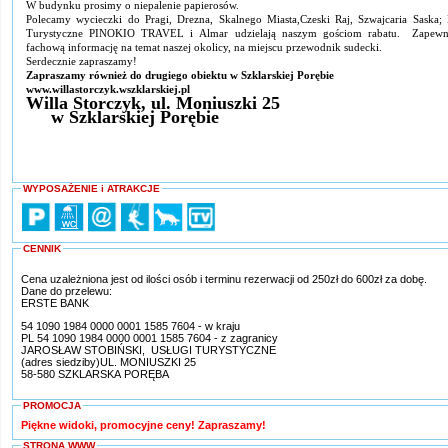
W budynku prosimy o niepalenie papierosów.
Polecamy wycieczki do Pragi, Drezna, Skalnego Miasta,Czeski Raj, Szwajcaria Saska; 
Turystyczne PINOKIO TRAVEL i Almar udzielają naszym gościom rabatu. Zapew
fachową informację na temat naszej okolicy, na miejscu przewodnik sudecki.
Serdecznie zapraszamy!
Zapraszamy również do drugiego obiektu w Szklarskiej Porębie
www.willastorczyk.wszklarskiej.pl
Willa Storczyk, ul. Moniuszki 25
w Szklarskiej Porębie
WYPOSAŻENIE i ATRAKCJE
CENNIK
Cena uzależniona jest od ilości osób i terminu rezerwacji od 250zł do 600zł za dobę.
Dane do przelewu:
ERSTE BANK
54 1090 1984 0000 0001 1585 7604 - w kraju
PL 54 1090 1984 0000 0001 1585 7604 - z zagranicy
JAROSŁAW STOBIŃSKI, USŁUGI TURYSTYCZNE
(adres siedziby)UL. MONIUSZKI 25
58-580 SZKLARSKA PORĘBA
PROMOCJA
Piękne widoki, promocyjne ceny! Zapraszamy!
STRONA WWW