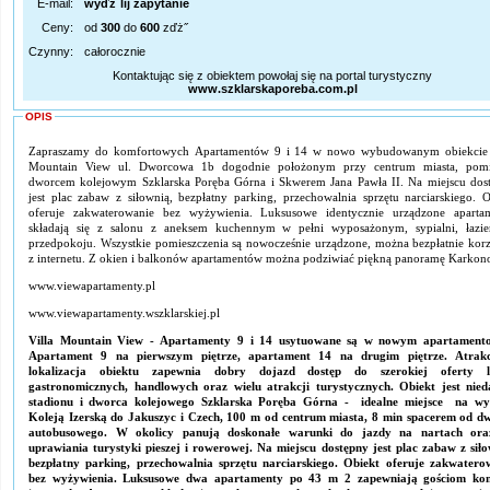
E-mail:
wyďż˝lij zapytanie
Ceny:
od
300
do
600
zďż˝
Czynny:
całorocznie
Kontaktując się z obiektem powołaj się na portal turystyczny
www.szklarskaporeba.com.pl
OPIS
Zapraszamy do komfortowych Apartamentów 9 i 14 w nowo wybudowanym obiekcie 
Mountain View ul. Dworcowa 1b dogodnie położonym przy centrum miasta, pom
dworcem kolejowym Szklarska Poręba Górna i Skwerem Jana Pawła II. Na miejscu dos
jest plac zabaw z siłownią, bezpłatny parking, przechowalnia sprzętu narciarskiego. O
oferuje zakwaterowanie bez wyżywienia. Luksusowe identycznie urządzone aparta
składają się z salonu z aneksem kuchennym w pełni wyposażonym, sypialni, łazie
przedpokoju. Wszystkie pomieszczenia są nowocześnie urządzone, można bezpłatnie korz
z internetu. Z okien i balkonów apartamentów można podziwiać piękną panoramę Karkono
www.viewapartamenty.pl
www.viewapartamenty.wszklarskiej.pl
Villa Mountain View - Apartamenty 9 i 14 usytuowane są w nowym apartament
Apartament 9 na pierwszym piętrze, apartament 14 na drugim piętrze. Atrak
lokalizacja obiektu zapewnia dobry dojazd dostęp do szerokiej oferty l
gastronomicznych, handlowych oraz wielu atrakcji turystycznych. Obiekt jest nied
stadionu i dworca kolejowego Szklarska Poręba Górna - idealne miejsce na w
Koleją Izerską do Jakuszyc i Czech, 100 m od centrum miasta, 8 min spacerem od d
autobusowego. W okolicy panują doskonałe warunki do jazdy na nartach or
uprawiania turystyki pieszej i rowerowej. Na miejscu dostępny jest plac zabaw z siło
bezpłatny parking, przechowalnia sprzętu narciarskiego. Obiekt oferuje zakwatero
bez wyżywienia. Luksusowe dwa apartamenty po 43 m 2 zapewniają gościom ko