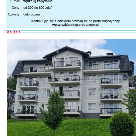
E-mail:
wyďż˝lij zapytanie
Ceny:
od
300
do
600
zďż˝
Czynny:
całorocznie
Kontaktując się z obiektem powołaj się na portal turystyczny
www.szklarskaporeba.com.pl
GALERIA