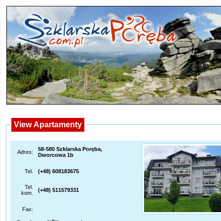
View Apartamenty
58-580 Szklarska Poręba,
Adres:
Dworcowa 1b
Tel.
(+48) 608183675
Tel.
(+48) 511579331
kom.
Fax: