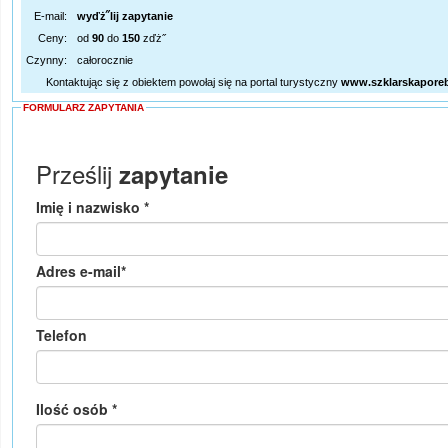
E-mail:
wyďż˝lij zapytanie
Ceny:
od
90
do
150
zďż˝
Czynny:
całorocznie
Kontaktując się z obiektem powołaj się na portal turystyczny
www.szklarskapore
FORMULARZ ZAPYTANIA