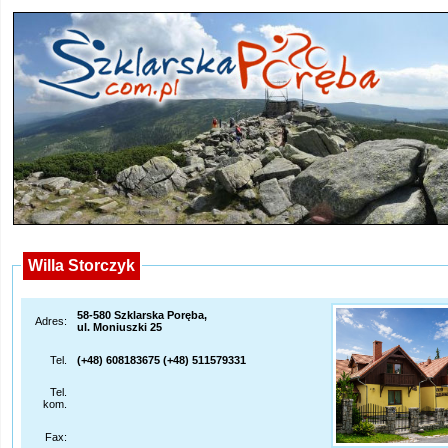
Willa Storczyk
58-580 Szklarska Poręba,
Adres:
ul. Moniuszki 25
Tel.
(+48) 608183675 (+48) 511579331
Tel.
kom.
Fax: