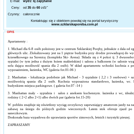
E-mail:
wyďż˝lij zapytanie
Ceny:
od
35
do
60
zďż˝
Czynny:
całorocznie
Kontaktując się z obiektem powołaj się na portal turystyczny
www.szklarskaporeba.com.pl
OPIS
Apartamenty :
1. Michael dla 6-8 osób położony jest w centrum Szklarskiej Poręby, jednakże z dala od z
głównych ulic. Zlokalizowany jest na 1 piętrze budynku przy drodze prowadzącej do wy
krzesełkowego na Szrenicę (kompleks Ski- Arena). Składa się z 4 pokoi tj. 3 dwuosob
sypialni (w tym jedna z dużym łożem małżeńskim) i salonu z balkonem (w salonie wy
sofa dająca możliwość spania dla 2 osób). W skład apartamentu wchodzi kuchnia z p
wyposażeniem, łazienka, WC (galeria fot.01-06 )
2. Manhattan - lokalizacja podobnie jak Michael - 3 sypialnie ( 2,2 i 3 osobowe) + sa
możliwością spania dla 2 osób. Kuchnia wyposażona standardowo, łazienka, wc. 
budynkiem miejsca parkingowe. ( galeria fot.07 -14 )
3. Manhattan mały - sypialnia i salon z aneksem kuchennym. łazienka z wc, idealn
rodziny ( 2+2 albo 2+1) albo dwóch par (galeria fot.15-20)
W pobliżu znajduje się oświetlony wyciąg orczykowy zapewniający amatorom jazdy na na
zabawę na śniegu do późnych godzin wieczornych. Latem stok oferuje zjazd po 
saneczkowym.
Doskonała baza wypadowa do uprawiania sportów zimowych, letnich i turystyki pieszej.
ZAPRASZAMY