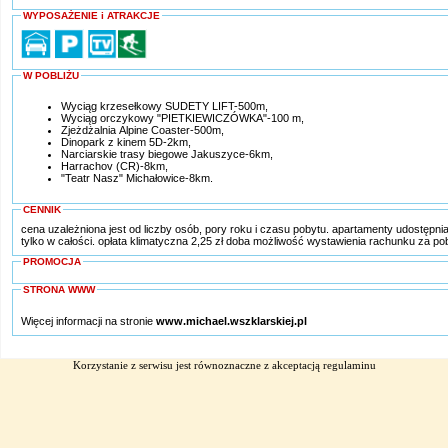
WYPOSAŻENIE i ATRAKCJE
W POBLIŻU
Wyciąg krzesełkowy SUDETY LIFT-500m,
Wyciąg orczykowy "PIETKIEWICZÓWKA"-100 m,
Zjeżdżalnia Alpine Coaster-500m,
Dinopark z kinem 5D-2km,
Narciarskie trasy biegowe Jakuszyce-6km,
Harrachov (CR)-8km,
"Teatr Nasz" Michałowice-8km.
CENNIK
cena uzależniona jest od liczby osób, pory roku i czasu pobytu. apartamenty udostępn
tylko w całości. opłata klimatyczna 2,25 zł doba możliwość wystawienia rachunku za po
PROMOCJA
STRONA WWW
Więcej informacji na stronie
www.michael.wszklarskiej.pl
Korzystanie z serwisu jest równoznaczne z akceptacją
regulaminu