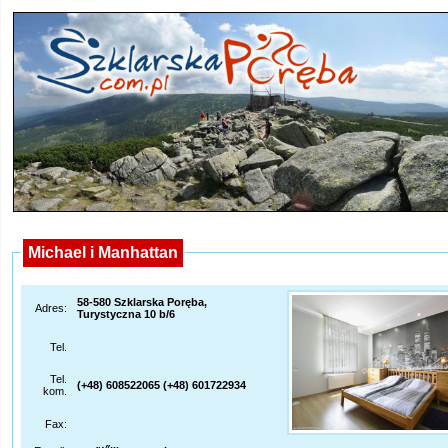
Michael i Manhattan
58-580 Szklarska Poręba,
Adres:
Turystyczna 10 b/6
Tel.
Tel.
(+48) 608522065 (+48) 601722934
kom.
Fax: