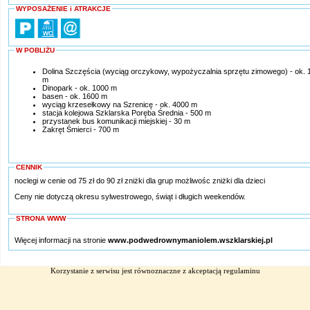
WYPOSAŻENIE i ATRAKCJE
W POBLIŻU
Dolina Szczęścia (wyciąg orczykowy, wypożyczalnia sprzętu zimowego) - ok. 
m
Dinopark - ok. 1000 m
basen - ok. 1600 m
wyciąg krzesełkowy na Szrenicę - ok. 4000 m
stacja kolejowa Szklarska Poręba Średnia - 500 m
przystanek bus komunikacji miejskiej - 30 m
Zakręt Śmierci - 700 m
CENNIK
noclegi w cenie od 75 zł do 90 zł zniżki dla grup możliwośc zniżki dla dzieci
Ceny nie dotyczą okresu sylwestrowego, świąt i długich weekendów.
STRONA WWW
Więcej informacji na stronie
www.podwedrownymaniolem.wszklarskiej.pl
Korzystanie z serwisu jest równoznaczne z akceptacją
regulaminu