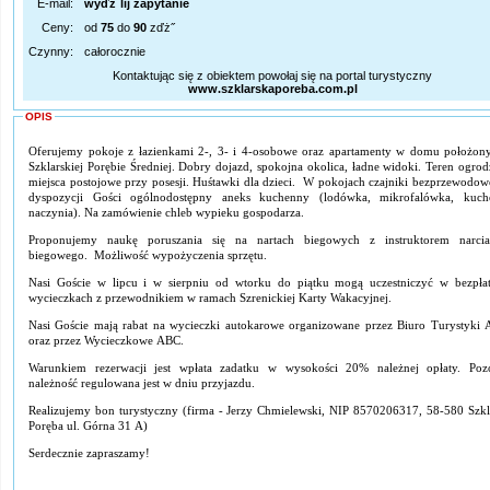
E-mail:
wyďż˝lij zapytanie
Ceny:
od
75
do
90
zďż˝
Czynny:
całorocznie
Kontaktując się z obiektem powołaj się na portal turystyczny
www.szklarskaporeba.com.pl
OPIS
Oferujemy pokoje z łazienkami 2-, 3- i 4-osobowe oraz apartamenty w domu położo
Szklarskiej Porębie Średniej. Dobry dojazd, spokojna okolica, ładne widoki. Teren ogrod
miejsca postojowe przy posesji. Huśtawki dla dzieci. W pokojach czajniki bezprzewodow
dyspozycji Gości ogólnodostępny aneks kuchenny (lodówka, mikrofalówka, kuch
naczynia). Na zamówienie chleb wypieku gospodarza.
Proponujemy naukę poruszania się na nartach biegowych z instruktorem narcia
biegowego. Możliwość wypożyczenia sprzętu.
Nasi Goście w lipcu i w sierpniu od wtorku do piątku mogą uczestniczyć w bezpła
wycieczkach z przewodnikiem w ramach Szrenickiej Karty Wakacyjnej.
Nasi Goście mają rabat na wycieczki autokarowe organizowane przez Biuro Turystyki 
oraz przez Wycieczkowe ABC.
Warunkiem rezerwacji jest wpłata zadatku w wysokości 20% należnej opłaty. Pozo
należność regulowana jest w dniu przyjazdu.
Realizujemy bon turystyczny (firma - Jerzy Chmielewski, NIP 8570206317, 58-580 Szkl
Poręba ul. Górna 31 A)
Serdecznie zapraszamy!