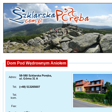
Dom Pod Wędrownym Aniołem
58-580 Szklarska Poręba,
Adres:
ul. Górna 31 A
Tel.
(+48) 513265607
Tel.
kom.
Fax: