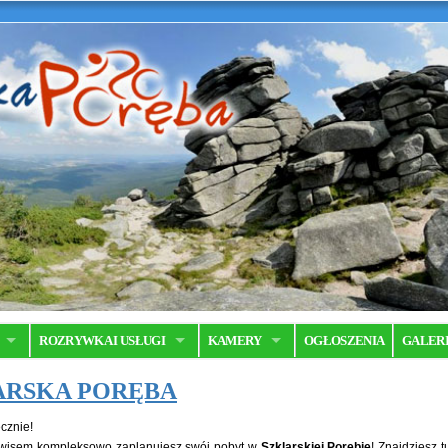
ROZRYWKA I USŁUGI
KAMERY
OGŁOSZENIA
GALER
ARSKA PORĘBA
cznie!
wisem kompleksowo zaplanujesz swój pobyt w
Szklarskiej Porębie
! Znajdziesz 