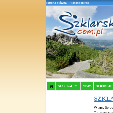
+strona główna
Riesengebirge
NOCLEGI
MAPA
ATRAKCJE
SZKL
Witamy Serde
Z naszym ser