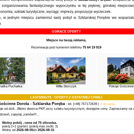
 zorganizowania fantastycznego wypoczynku w tej pięknej, górskiej miejscow
tronomia, szklaki turystyczne,
wyciągi
,
imprezy
, propozycje wycieczek.
 w jednym miejscu zamienisz swój pobyt w Szklarskiej Porębie we wspaniał
.
GORĄCE OFERTY
Miejsce na twoją reklamę.
Rezerwacja pod numerem telefonu
75 64 19 919
Chatka Puchatka
Willa Storczyk
Pokoje Gościnne
LASTMINUTE - OFERTY Z OSTATNIEJ CHWILI
ościnne Dorota - Szklarska Poręba
- tel.
[+48] 757172639
|
2 dni temu
je od dziś...Blisko dworca PKP, przy szlaku turystycznym, dostępne ceny. Zapraszamy n
dzwoń, zapytaj ,zamów!!!
...
Wolny pokój , cena od 75 zł/osoba.
pokój 2+1 (parter) (pokój max.osób: 3)
Wolny od
2026-08-05
do
2026-08-31