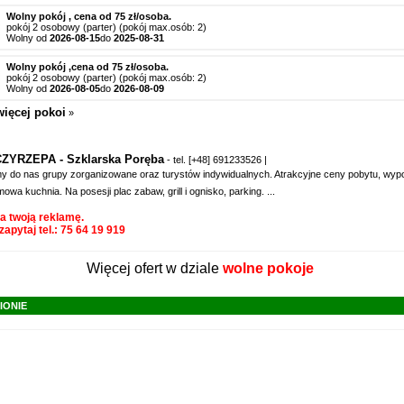
Wolny pokój , cena od 75 zł/osoba.
pokój 2 osobowy (parter) (pokój max.osób: 2)
Wolny od
2026-08-15
do
2025-08-31
Wolny pokój ,cena od 75 zł/osoba.
pokój 2 osobowy (parter) (pokój max.osób: 2)
Wolny od
2026-08-05
do
2026-08-09
ięcej pokoi
»
CZYRZEPA - Szklarska Poręba
- tel.
[+48] 691233526
|
 do nas grupy zorganizowane oraz turystów indywidualnych. Atrakcyjne ceny pobytu, wy
owa kuchnia. Na posesji plac zabaw, grill i ognisko, parking.
...
a twoją reklamę.
apytaj tel.: 75 64 19 919
Więcej ofert w dziale
wolne pokoje
IONIE