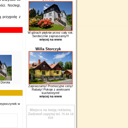
ości.
Noclegi
,
ą przygodę z
W górach pięknie przez cały rok.
Serdecznie zapraszamy!!!
więcej na www
Willa Storczyk
 Dorota
Zapraszamy! Promocyjne ceny!
Rabaty! Pokoje z aneksami
kuchennymi!
więcej na www
a wypoczynek w
Miejsce na twoją reklamę.
Zadzwoń zapytaj tel.
75 64 19
919