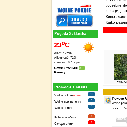
potrzebne do
atrakcje
, gas
Kompleksowo,
Karkonoszami
Pogoda Szklarska
o
23
C
wiatr: 2 km/h
wilgotność: 72%
ciśnienie: 1015hpa
Czynne wyciągi
0/18
Kamery
Willa 
Promocje z miasta
11
Wolne pokoje
nowość!
Pokoje G
3
Wolne apartamenty
Wolne poko
1
Wolne domki
górach. Za
0
Polecane oferty
0
Gorące oferty