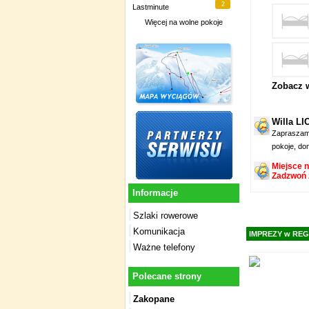
2
Lastminute
Więcej na
wolne pokoje
Zobacz w
Willa LI
Zapraszamy
pokoje, dom
Miejsce n
Zadzwoń z
Informacje
Szlaki rowerowe
Komunikacja
IMPREZY w REG
Ważne telefony
Polecane strony
Zakopane