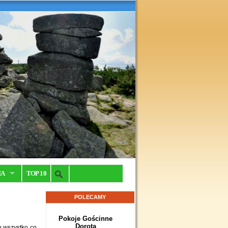
IA
TOP 10
POLECAMY
Pokoje Gościnne
Dorota
tu wszystko co