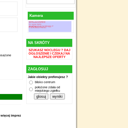
Kamera
NA SKRÓTY
SZUKASZ NOCLEGU ? DAJ
OGŁOSZENIE I CZEKAJ NA
posażone
NAJLEPSZE OFERTY
ZAGŁOSUJ
Jakie obiekty preferujesz ?
blisko centrum
położone zdala od
miejskiego zgiełku
więcej imprez