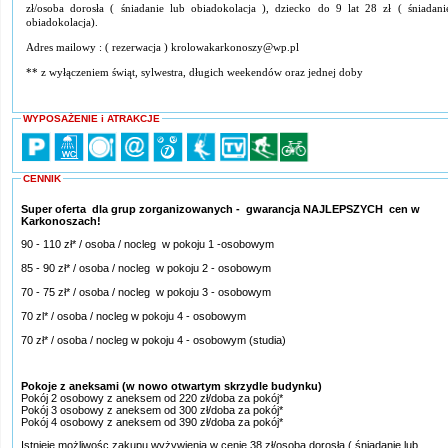
zł/osoba dorosła ( śniadanie lub obiadokolacja ), dziecko do 9 lat 28 zł ( śniadani
obiadokolacja).
Adres mailowy : ( rezerwacja ) krolowakarkonoszy@wp.pl
** z wyłączeniem świąt, sylwestra, długich weekendów oraz jednej doby
WYPOSAŻENIE i ATRAKCJE
CENNIK
Super oferta dla grup zorganizowanych - gwarancja NAJLEPSZYCH cen w
Karkonoszach!
90 - 110 zł* / osoba / nocleg w pokoju 1 -osobowym
85 - 90 zł* / osoba / nocleg w pokoju 2 - osobowym
70 - 75 zł* / osoba / nocleg w pokoju 3 - osobowym
70 zl* / osoba / nocleg w pokoju 4 - osobowym
70 zł* / osoba / nocleg w pokoju 4 - osobowym (studia)
Pokoje z aneksami (w nowo otwartym skrzydle budynku)
Pokój 2 osobowy z aneksem od 220 zł/doba za pokój*
Pokój 3 osobowy z aneksem od 300 zł/doba za pokój*
Pokój 4 osobowy z aneksem od 390 zł/doba za pokój*
Istnieje możliwośc zakupu wyżywienia w cenie 38 zł/osoba dorosła ( śniadanie lub