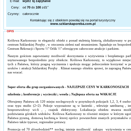
E-mail:
wyďż˝lij zapytanie
Ceny:
od
70
do
100
zďż˝
Czynny:
całorocznie
Kontaktując się z obiektem powołaj się na portal turystyczny
www.szklarskaporeba.com.pl
OPIS
Królowa Karkonoszy to elegancki obiekt z ponad stuletnią historią, zlokalizowany w po
centrum Szklarskiej Poręby , w otoczeniu zieleni nad strumieniem. Sąsiaduje on bezpośre
Centrum Rekreacji i Sportu \\\" Orlik \\\" oferującym całoroczne atrakcje i parkiem.
Naszym gościom zapewniamy możliwość skorzystania z wyżywienia i bezpłatnego par
usytuowanego bezpośrednio przy obiekcie. Królowa Karkonoszy, to wyjątkowe miejsc
tych z Państwa, którzy pragną wyciszenia i spokoju mogąc jednocześnie korzystać w pe
uroków i atrakcji Szklarskiej Poręby . Klimat naszego obiektu sprawi, że zapragną Państ
nas wracać.
Super oferta dla grup zorganizowanych - NAJLEPSZE CENY W KARKONOSZACH
szkolenia ; konferencje ; wycieczki ; wesela ; Najlepsza oferta na WAKACJE
Oferujemy Państwu ok 120 miejsc noclegowych w przytulnych pokojach 1,2, 3, 4 osob
oraz typu studio (2+2). Pokoje wyposażone są w łazienki , telewizje satelitarną , int
bezprzewodowy wi-fi , , czajnik elektryczny. Lokalizacja obiektu stwarza możl
podziwiania górskich widoków. Królowa Karkonoszy to również miejsce w którym ugo
Państwa pyszną, domową kuchnią,w ktorej oprócz powszechnie znanych przysmaków z
Państwo także typowe, regionalne potrawy.
Promocja od 70 zł/osobodzień** nocleg; istnieje możliwość zakupu wyżywienia w cen