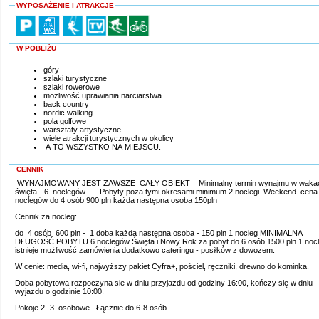
WYPOSAŻENIE i ATRAKCJE
W POBLIŻU
góry
szlaki turystyczne
szlaki rowerowe
możliwość uprawiania narciarstwa
back country
nordic walking
pola golfowe
warsztaty artystyczne
wiele atrakcji turystycznych w okolicy
A TO WSZYSTKO NA MIEJSCU.
CENNIK
WYNAJMOWANY JEST ZAWSZE CAŁY OBIEKT Minimalny termin wynajmu w wakacj
święta - 6 noclegów. Pobyty poza tymi okresami minimum 2 noclegi Weekend cena
noclegów do 4 osób 900 pln każda następna osoba 150pln
Cennik za nocleg:
do 4 osób 600 pln - 1 doba każda następna osoba - 150 pln 1 nocleg MINIMALNA
DŁUGOŚĆ POBYTU 6 noclegów Święta i Nowy Rok za pobyt do 6 osób 1500 pln 1 noc
istnieje możliwość zamówienia dodatkowo cateringu - posiłków z dowozem.
W cenie: media, wi-fi, najwyższy pakiet Cyfra+, pościel, ręczniki, drewno do kominka.
Doba pobytowa rozpoczyna sie w dniu przyjazdu od godziny 16:00, kończy się w dniu
wyjazdu o godzinie 10:00.
Pokoje 2 -3 osobowe. Łącznie do 6-8 osób.