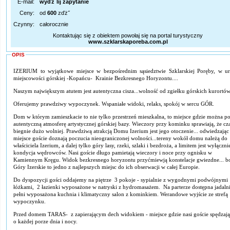
E-mail:
wyďż˝lij zapytanie
Ceny:
od
600
zďż˝
Czynny:
całorocznie
Kontaktując się z obiektem powołaj się na portal turystyczny
www.szklarskaporeba.com.pl
OPIS
IZERIUM to wyjątkowe miejsce w bezpośrednim sąsiedztwie Szklarskiej Poręby, w ur
miejscowości górskiej -Kopańcu- Krainie Bezkresnego Horyzontu....
Naszym największym atutem jest autentyczna cisza...wolność od zgiełku górskich kurortów
Oferujemy prawdziwy wypoczynek. Wspaniałe widoki, relaks, spokój w sercu GÓR.
Dom w którym zamieszkacie to nie tylko przestrzeń mieszkalna, to miejsce gdzie można p
autentyczną atmosferę artystycznej górskiej bazy. Wieczory przy kominku sprawiają, że cz
biegnie dużo wolniej. Prawdziwą atrakcją Domu Izerium jest jego otoczenie... odwiedzając
miejsce goście doznają poczucia nieograniczonej wolności...tereny wokół domu należą do
właściciela Izerium, a dalej tylko góry lasy, rzeki, szlaki i bezdroża, a limitem jest wyłączn
kondycja wędrowców. Nasi goście długo pamietają wieczory i noce przy ognisku w
Kamiennym Kręgu. Widok bezkresnego horyzontu przyćmiewją konstelacje gwiezdne... b
Góry Izerskie to jedno z najlepszych miejsc do ich obserwacji w całej Europie.
Do dyspozycji gości oddajemy na piętrze 3 pokoje - sypialnie z wygodnymi podwójnymi
łóżkami, 2 łazienki wyposażone w natryski z hydromasażem. Na parterze dostępna jadaln
pełni wyposażona kuchnia i klimatyczny salon z kominkiem. Werandowe wyjście ze strefą
wypoczynku.
Przed domem TARAS- z zapierającym dech widokiem - miejsce gdzie nasi goście spędzają
o każdej porze dnia i nocy.