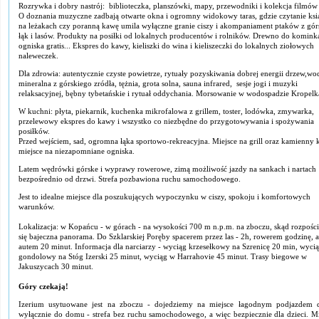
Rozrywka i dobry nastrój: biblioteczka, planszówki, mapy, przewodniki i kolekcja filmów
O doznania muzyczne zadbają otwarte okna i ogromny widokowy taras, gdzie czytanie ksi
na leżakach czy poranną kawę umila wyłączne granie ciszy i akompaniament ptaków z gór
łąk i lasów. Produkty na posiłki od lokalnych producentów i rolników. Drewno do kominka
ogniska gratis... Ekspres do kawy, kieliszki do wina i kieliszeczki do lokalnych ziołowych
naleweczek.
Dla zdrowia: autentycznie czyste powietrze, rytuały pozyskiwania dobrej energii drzew,wo
mineralna z górskiego zródła, tężnia, grota solna, sauna infrared, sesje jogi i muzyki
relaksacyjnej, bębny tybetańskie i rytuał oddychania. Morsowanie w wodospadzie Kropelk
W kuchni: płyta, piekarnik, kuchenka mikrofalowa z grillem, toster, lodówka, zmywarka,
przelewowy ekspres do kawy i wszystko co niezbędne do przygotowywania i spożywania
posiłków.
Przed wejściem, sad, ogromna łąka sportowo-rekreacyjna. Miejsce na grill oraz kamienny 
miejsce na niezapomniane ogniska.
Latem wędrówki górske i wyprawy rowerowe, zimą możliwość jazdy na sankach i nartach
bezpośrednio od drzwi. Strefa pozbawiona ruchu samochodowego.
Jest to idealne miejsce dla poszukujących wypoczynku w ciszy, spokoju i komfortowych
warunków.
Lokalizacja: w Kopańcu - w górach - na wysokości 700 m n.p.m. na zboczu, skąd rozpości
się bajeczna panorama. Do Szklarskiej Poręby spacerem przez las - 2h, rowerem godzinę, a
autem 20 minut. Informacja dla narciarzy - wyciąg krzesełkowy na Szrenicę 20 min, wyci
gondolowy na Stóg Izerski 25 minut, wyciąg w Harrahovie 45 minut. Trasy biegowe w
Jakuszycach 30 minut.
Góry czekają!
Izerium usytuowane jest na zboczu - dojedziemy na miejsce łagodnym podjazdem 
wyłącznie do domu - strefa bez ruchu samochodowego, a więc bezpiecznie dla dzieci. Mi