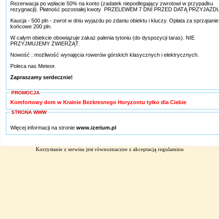
Rezerwacja po wpłacie 50% na konto (zadatek niepodlegający zwrotowi w przypadku
rezygnacji). Płatność pozostałej kwoty PRZELEWEM 7 DNI PRZED DATĄ PRZYJAZD
Kaucja - 500 pln - zwrot w dniu wyjazdu po zdaniu obiektu i kluczy. Opłata za sprzątanie
końcowe 200 pln.
W całym obiekcie obowiązuje zakaz palenia tytoniu (do dyspozycji taras). NIE
PRZYJMUJEMY ZWIERZĄT.
Nowość : możliwość wynajęcia rowerów górskich klasycznych i elektrycznych.
Poleca nas Meteor.
Zapraszamy serdecznie!
PROMOCJA
Komfortowy dom w Krainie Bezkresnego Horyzontu tylko dla Ciebie
STRONA WWW
Więcej informacji na stronie
www.izerium.pl
Korzystanie z serwisu jest równoznaczne z akceptacją
regulaminu