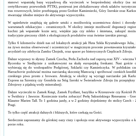
stanowi wspaniałą bazę wypadową dla wycieczek w bezpośredniej okolicy (na mi
certyfikowany przewodnik PTTK), ponieważ jest zlokalizowany obok szlaków turystyczn
tras rowerowych, które przebiegają przez Grzbiet Kamieniecki, Góry Izerskie oraz Karko
stwarzając idealne miejsce do aktywnego wypoczynku.
W sąsiedztwie znajdują się galerie sztuki z możliwością uczestnictwa dzieci i dorosł
warsztatach edukacyjno - ceramicznych. W okolicy istnieje możliwość degustacji region
kuchni jak wspaniałe kozie sery, wiejskie jaja czy mleko i śmietana, zakupić możn
tradycyjnie pieczony chleb z ekologicznych produktów oraz świetne izerskie pierogi.
Tylko 6 kilomerów dzieli nas od lokalnych atrakcji jak Huta Szkła Kryształowego Julia, 
na żywo można obserwować i uczestniczyć w magicznym procesie powstawania kryształ
arcydzieł czy zdobycia Zamku Chojnik, oraz spacer po historycznych Cieplicach Zdroju.
Dalsze wyprawy to słynny Zamek Czocha, Perła Zachodu nad zaporą oraz XIV - wieczna 
Rycerska w Siedlęcinie z unikatowymi na skalę europejską freskami. Nasi goście c
wybierają się do wodospadów Podgórnej, Szklarki czy Kamieńczyka. W pobliskim cz
Harrachovie podziwiać można narciarską skocznię Mamucią i spróbować czeskich knedli
czeskiego piwa prosto z browaru. Atrakcją w okolicy są wyciągi narciarske jak Kark
Express na Szrenicę czy Gondola na Stóg Izerski w Świeradowie Zdroju (tu przepiękn
Zdrojowy z pijalnią wody mineralnej).
Dalsze wycieczki to Zamek Książ, Zamek Frydlant, bazylika w Krzeszowie czy Kościół P
w Świdnicy i Jaworze. Koniecznie trzeba zobaczyć Perłę Saksońskiego Renesansu - Goerl
Klasztor Marien Tall. To 1 godzina jazdy, a w 2 godziny dojedziemy do stolicy Czech - Z
Pragi.
To tylko część atrakcji dalszych i bliższych, które czekają na Gości.
Serdecznie zapraszamy do górskiej oazy ciszy i spokoju oraz aktywnego wypoczynku o k
porze roku.