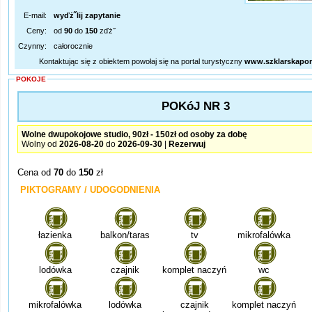
E-mail:
wyďż˝lij zapytanie
Ceny:
od
90
do
150
zďż˝
Czynny:
całorocznie
Kontaktując się z obiektem powołaj się na portal turystyczny
www.szklarskapor
POKOJE
POKóJ NR 3
Wolne dwupokojowe studio, 90zł - 150zł od osoby za dobę
Wolny od
2026-08-20
do
2026-09-30
|
Rezerwuj
Cena od
70
do
150
zł
PIKTOGRAMY / UDOGODNIENIA
łazienka
balkon/taras
tv
mikrofalówka
lodówka
czajnik
komplet naczyń
wc
mikrofalówka
lodówka
czajnik
komplet naczyń