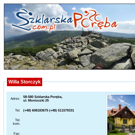
Willa Storczyk
58-580 Szklarska Poręba,
Adres:
ul. Moniuszki 25
Tel.
(+48) 608183675 (+48) 511579331
Tel.
kom.
Fax: