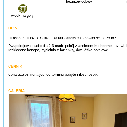
bezprzewodowy
widok na góry
OPIS
il.osob.:
3
il.łóżek:
3
łazienka:
tak
aneks:
tak
powierzchnia:
25 m2
Dwupokojowe studio dla 2-3 osob: pokój z aneksem kuchennym, tv, wi-f
rozkładaną kanapą, sypialnia z łazienką, dwa łóżka hotelowe.
CENNIK
Cena uzależniiona jest od terminu pobytu i ilości osób.
GALERIA