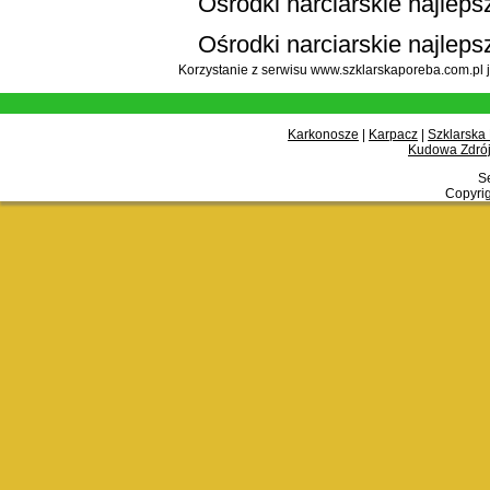
Ośrodki narciarskie najlepsz
Ośrodki narciarskie najleps
Korzystanie z serwisu www.szklarskaporeba.com.pl 
Karkonosze
|
Karpacz
|
Szklarska
Kudowa Zdrój
Se
Copyrig