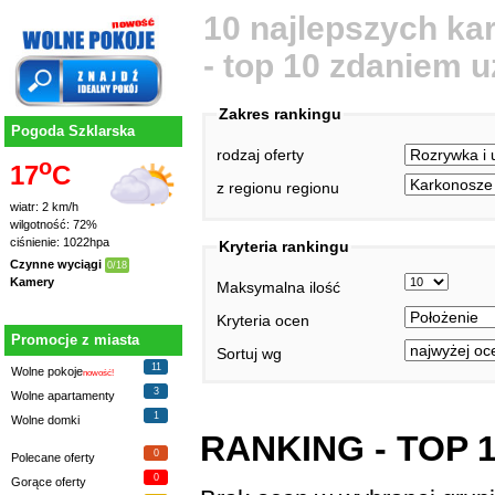
10 najlepszych kar
- top 10 zdaniem 
Zakres rankingu
Pogoda Szklarska
rodzaj oferty
o
17
C
z regionu regionu
wiatr: 2 km/h
wilgotność: 72%
ciśnienie: 1022hpa
Kryteria rankingu
Czynne wyciągi
0/18
Kamery
Maksymalna ilość
Kryteria ocen
Promocje z miasta
Sortuj wg
11
Wolne pokoje
nowość!
3
Wolne apartamenty
1
Wolne domki
RANKING - TOP 
0
Polecane oferty
0
Gorące oferty