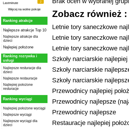
Brak ocen w wybranej grup
2
Lastminute
Więcej na
wolne pokoje
Zobacz również :
Ranking atrakcje
Letnie tory saneczkowe naj
Najlepsze atrakcje Top 10
Letnie tory saneczkowe najl
Najlepsze atrakcje dla
dzieci
Letnie tory saneczkowe naj
Najlepiej położone
Ranking rozrywka i
Szkoły narciarskie najlepie
usługi
Szkoły narciarskie najlepsze
Najlepsze resturacje dla
dzieci
Najlepsze restauracje
Szkoły narciarskie najlepsz
Najlepiej położone
resturacje
Przewodnicy najlepiej poło
Ranking wyciągi
Przewodnicy najlepsze (naja
Najlepiej położone wyciągi
Przewodnicy najlepsze
Najlepsze wyciągi
Najlepsze wyciągi dla
Restauracje najlepiej położ
dzieci