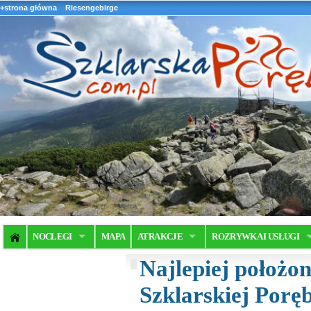
+strona główna
Riesengebirge
NOCLEGI
MAPA
ATRAKCJE
ROZRYWKA I USŁUGI
Najlepiej położo
Szklarskiej Poręb