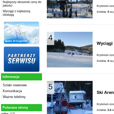
Najlepszy stosunek ceny do
jakości
Kryterium oc
Wyciągi z najlepszą
średnia:
4
na 
obsługą
4
Wyciągi 
Kryterium oc
średnia:
4
na 
Informacje
5
Szlaki rowerowe
Komunikacja
Ski Aren
Ważne telefony
Kryterium oc
Polecane strony
średnia:
3.4
n
online: (17)