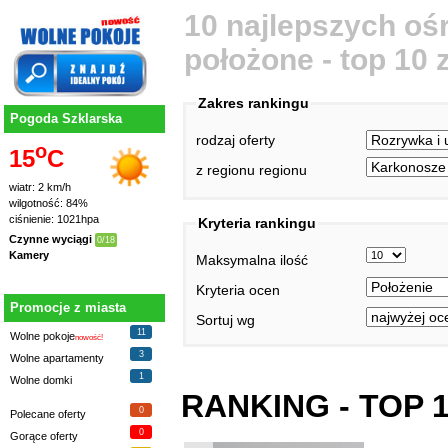
10 najlepszych ośr
położone - top 10
Zakres rankingu
Pogoda Szklarska
rodzaj oferty
o
15
C
z regionu regionu
wiatr: 2 km/h
wilgotność: 84%
ciśnienie: 1021hpa
Kryteria rankingu
Czynne wyciągi
0/18
Kamery
Maksymalna ilość
Kryteria ocen
Promocje z miasta
Sortuj wg
11
Wolne pokoje
nowość!
3
Wolne apartamenty
1
Wolne domki
RANKING - TOP 
0
Polecane oferty
0
Gorące oferty