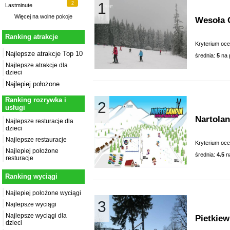
1
2
Lastminute
Więcej na
wolne pokoje
Wesoła 
Ranking atrakcje
Kryterium oc
Najlepsze atrakcje Top 10
średnia:
5
na 
Najlepsze atrakcje dla
dzieci
Najlepiej położone
Ranking rozrywka i
2
usługi
Nartolan
Najlepsze resturacje dla
dzieci
Najlepsze restauracje
Kryterium oc
Najlepiej położone
średnia:
4.5
n
resturacje
Ranking wyciągi
Najlepiej położone wyciągi
3
Najlepsze wyciągi
Najlepsze wyciągi dla
Pietkie
dzieci