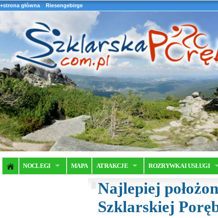
+strona główna
Riesengebirge
NOCLEGI
MAPA
ATRAKCJE
ROZRYWKA I USŁUGI
Najlepiej położon
Szklarskiej Poręb