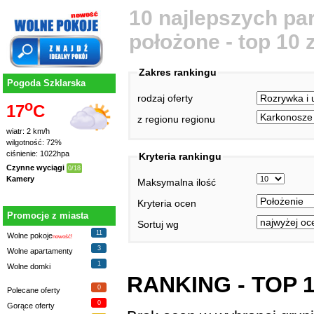
10 najlepszych par
położone - top 10
Zakres rankingu
Pogoda Szklarska
rodzaj oferty
o
17
C
z regionu regionu
wiatr: 2 km/h
wilgotność: 72%
ciśnienie: 1022hpa
Kryteria rankingu
Czynne wyciągi
0/18
Kamery
Maksymalna ilość
Kryteria ocen
Promocje z miasta
Sortuj wg
11
Wolne pokoje
nowość!
3
Wolne apartamenty
1
Wolne domki
RANKING - TOP 
0
Polecane oferty
0
Gorące oferty