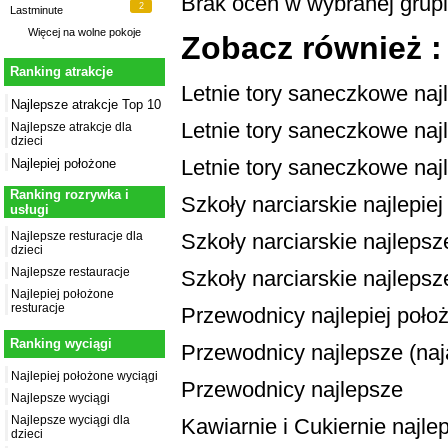
Brak ocen w wybranej grup
2
Lastminute
Więcej na
wolne pokoje
Zobacz również :
Ranking atrakcje
Letnie tory saneczkowe naj
Najlepsze atrakcje Top 10
Letnie tory saneczkowe najl
Najlepsze atrakcje dla
dzieci
Letnie tory saneczkowe naj
Najlepiej położone
Ranking rozrywka i
Szkoły narciarskie najlepie
usługi
Szkoły narciarskie najlepsze
Najlepsze resturacje dla
dzieci
Najlepsze restauracje
Szkoły narciarskie najlepsz
Najlepiej położone
resturacje
Przewodnicy najlepiej poło
Ranking wyciągi
Przewodnicy najlepsze (naja
Najlepiej położone wyciągi
Przewodnicy najlepsze
Najlepsze wyciągi
Najlepsze wyciągi dla
Kawiarnie i Cukiernie najle
dzieci