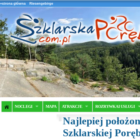
+strona główna
Riesengebirge
NOCLEGI
MAPA
ATRAKCJE
ROZRYWKA I USŁUGI
Najlepiej położo
Szklarskiej Poręb