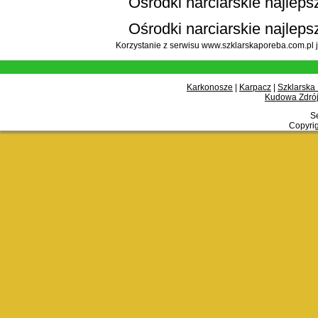
Ośrodki narciarskie najlepsz
Ośrodki narciarskie najleps
Korzystanie z serwisu www.szklarskaporeba.com.pl 
Karkonosze
|
Karpacz
|
Szklarska
Kudowa Zdrój
Se
Copyrig