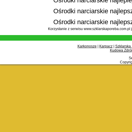
Ośrodki narciarskie najlepi
Ośrodki narciarskie najlepsz
Ośrodki narciarskie najleps
Korzystanie z serwisu www.szklarskaporeba.com.pl 
Karkonosze
|
Karpacz
|
Szklarska
Kudowa Zdrój
Se
Copyrig