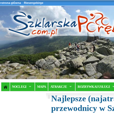
+strona główna
Riesengebirge
NOCLEGI
MAPA
ATRAKCJE
ROZRYWKA I USŁUGI
Najlepsze (najatr
przewodnicy w Sz