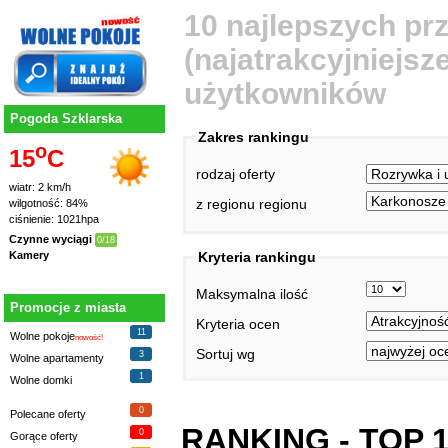
10 najlepszych pr
(najatrakcyjniejsze
użytkowników
Pogoda Szklarska
Zakres rankingu
o
15
C
rodzaj oferty
wiatr: 2 km/h
z regionu regionu
wilgotność: 84%
ciśnienie: 1021hpa
Czynne wyciągi
0/18
Kryteria rankingu
Kamery
Maksymalna ilość
Promocje z miasta
Kryteria ocen
11
Wolne pokoje
nowość!
Sortuj wg
3
Wolne apartamenty
1
Wolne domki
0
Polecane oferty
RANKING - TOP 
0
Gorące oferty