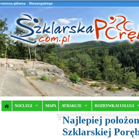
+strona główna
Riesengebirge
NOCLEGI
MAPA
ATRAKCJE
ROZRYWKA I USŁUGI
Najlepiej położon
Szklarskiej Poręb