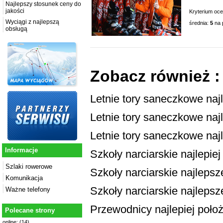
Najlepszy stosunek ceny do
jakości
Kryterium oc
Wyciągi z najlepszą
średnia:
5
na 
obsługą
Zobacz również :
Letnie tory saneczkowe naj
Letnie tory saneczkowe najl
Letnie tory saneczkowe naj
Informacje
Szkoły narciarskie najlepie
Szlaki rowerowe
Szkoły narciarskie najlepsze
Komunikacja
Szkoły narciarskie najlepsz
Ważne telefony
Przewodnicy najlepiej poło
Polecane strony
online: (14)