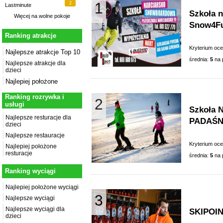
1
2
Lastminute
Szkoła 
Więcej na
wolne pokoje
Snow4F
Ranking atrakcje
Kryterium oc
Najlepsze atrakcje Top 10
średnia:
5
na 
Najlepsze atrakcje dla
dzieci
Najlepiej położone
Ranking rozrywka i
2
usługi
Szkoła 
Najlepsze resturacje dla
PADAŚN
dzieci
Najlepsze restauracje
Kryterium oc
Najlepiej położone
resturacje
średnia:
5
na 
Ranking wyciągi
Najlepiej położone wyciągi
3
Najlepsze wyciągi
Najlepsze wyciągi dla
SKIPOI
dzieci