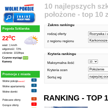
10 najlepszych szk
położone - top 10
Zakres rankingu
Pogoda Szklarska
rodzaj oferty
o
22
C
z regionu regionu
wiatr: 1 km/h
wilgotność: 72%
ciśnienie: 1018hpa
Kryteria rankingu
Czynne wyciągi
0/18
Kamery
Maksymalna ilość
Kryteria ocen
Promocje z miasta
Sortuj wg
11
Wolne pokoje
nowość!
3
Wolne apartamenty
1
Wolne domki
RANKING - TOP 
0
Polecane oferty
0
Gorące oferty