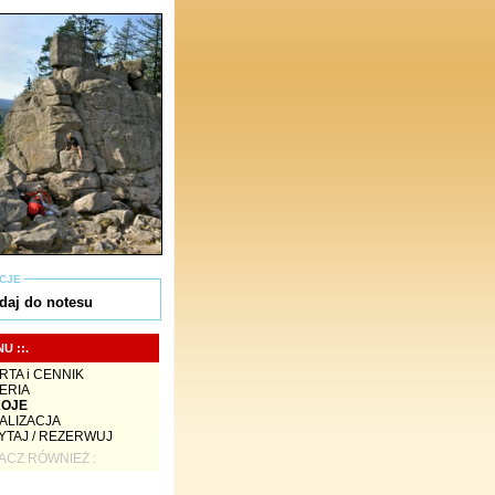
CJE
daj do notesu
NU ::.
RTA i CENNIK
ERIA
OJE
ALIZACJA
YTAJ / REZERWUJ
ACZ RÓWNIEŻ :