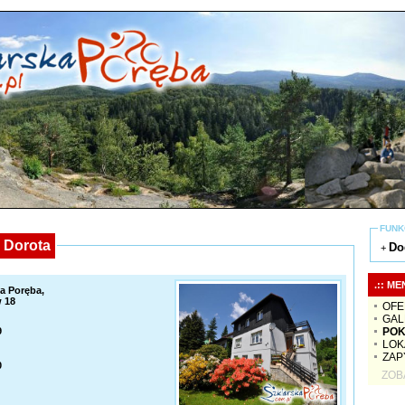
FUNK
 Dorota
Do
+
.:: ME
ka Poręba,
 18
OFE
GAL
POK
9
LOK
ZAP
0
ZOB