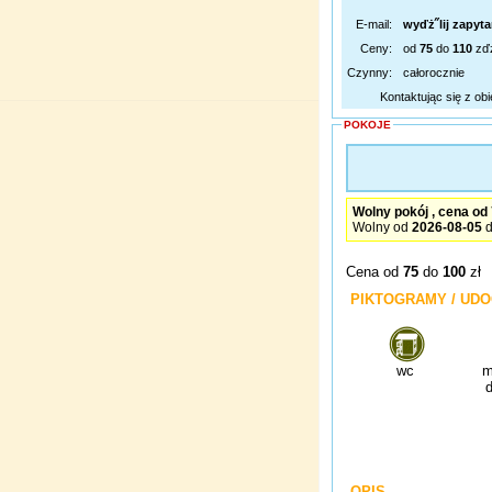
E-mail:
wyďż˝lij zapyta
Ceny:
od
75
do
110
zď
Czynny:
całorocznie
Kontaktując się z ob
POKOJE
Wolny od
2026-08-05
Cena od
75
do
100
zł
PIKTOGRAMY / UDO
wc
m
OPIS