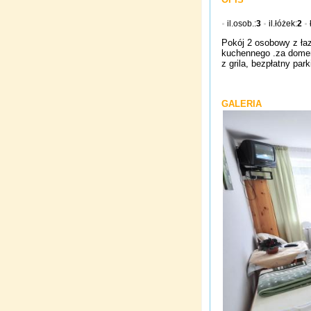
il.osob.:
3
il.łóżek:
2
Pokój 2 osobowy z ła
kuchennego .za domem
z grila, bezpłatny park
GALERIA