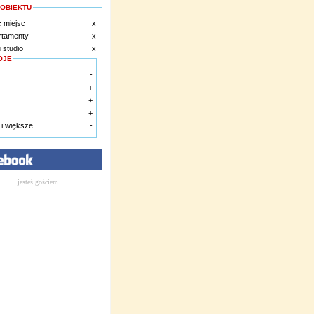
 OBIEKTU
ć miejsc
x
rtamenty
x
 studio
x
OJE
-
+
+
+
 i większe
-
jesteś gościem