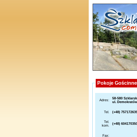
Pokoje Gościnne
58-580 Szklars
Adres:
ul. Demokratów
Tel.
(+48) 75717263
Tel.
(+48) 60417035
kom.
Fax: