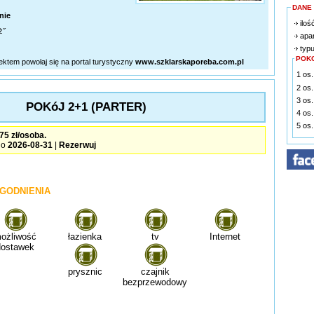
DANE
nie
iloś
ż˝
apa
typu
POK
iektem powołaj się na portal turystyczny
www.szklarskaporeba.com.pl
1 os.
2 os.
3 os.
POKóJ 2+1 (PARTER)
4 os.
5 os.
Wolny pokój , cena od 75 zł/osoba.
do
2026-08-31
|
Rezerwuj
GODNIENIA
ożliwość
łazienka
tv
Internet
dostawek
prysznic
czajnik
bezprzewodowy