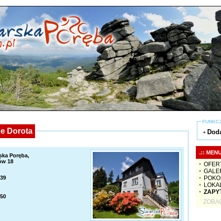
FUNKC
e Dorota
Doda
+
.:: MENU
ska Poręba,
ów 18
OFERT
GALE
POKO
639
LOKA
ZAPY
350
ZOBAC