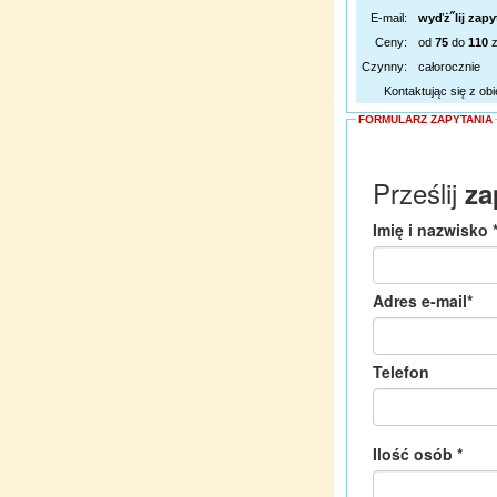
E-mail:
wyďż˝lij zapy
Ceny:
od
75
do
110
z
Czynny:
całorocznie
Kontaktując się z ob
FORMULARZ ZAPYTANIA