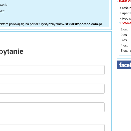
DANE O
tanie
ilość 
ďż˝
apart
typu s
POKOJ
iektem powołaj się na portal turystyczny
www.szklarskaporeba.com.pl
1 os.
2 os.
3 os.
4 os.
5 os. i