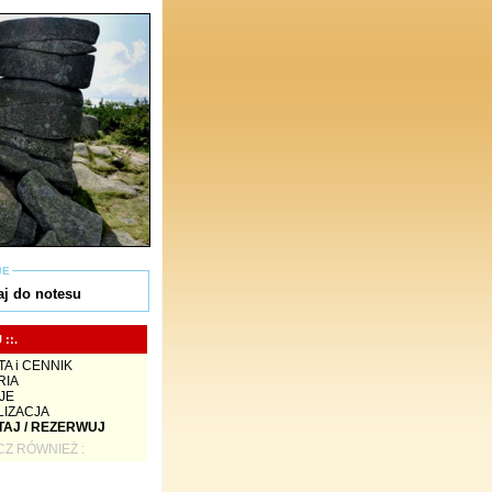
JE
j do notesu
 ::.
A i CENNIK
RIA
JE
LIZACJA
TAJ / REZERWUJ
Z RÓWNIEŻ :