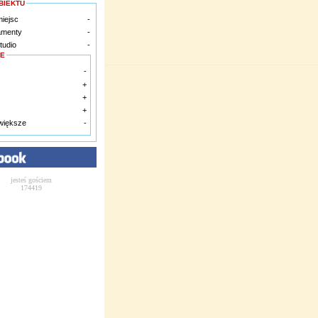
BIEKTU
miejsc
-
amenty
-
tudio
-
E
-
+
+
+
 większe
-
jesteś gościem
174419