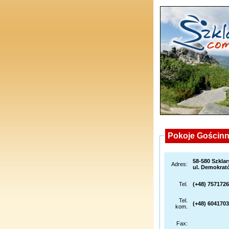
Pokoje Gościnn
58-580 Szklar
Adres:
ul. Demokrat
Tel.
(+48) 757172
Tel.
(+48) 604170
kom.
Fax: