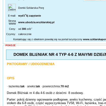
Domki Szklarska Porę
E-mail:
wyďż˝lij zapytanie
Strona
www.ubodzia.wszklarskiej.pl
WWW
Ceny:
od
300
zďż˝
Czynny:
całorocznie
Kontaktując się z obiektem powołaj się na portal turystyczny
www.szklarskapor
POKOJE
DOMEK BLIźNIAK NR 4 TYP 4-6 Z MAłYMI DZIEć
PIKTOGRAMY / UDOGODNIENIA
OPIS
łazienka:
tak
aneks:
tak
powierzchnia:
70 m2
Domek Bliźniak nr 4 dla 4-6 osób z dziećmi 8 osobowy.
Parter: pokój dzienny ogrzewanie podłogowe, aneks kuchenny, część ja
stołem dla 6-8 osób, część wypoczynkowa TV58, Wi-Fi, łazienka, tras-