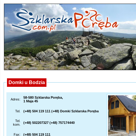
Domki u Bodzia
58-580 Szklarska Poręba,
Adres:
1 Maja 45
Tel.
(+48) 504 119 111 (+48) Domki Szklarska Poręba
Tel.
(+48) 502207327 (+48) 757174440
kom.
Fax:
(+48) 504 119 111