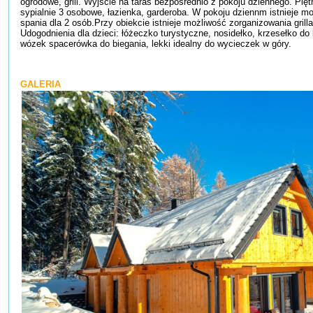
ogrodowe, grill. Wyjście na taras bezpośrednio z pokoju dziennego. Pięt
sypialnie 3 osobowe, łazienka, garderoba. W pokoju dziennm istnieje m
spania dla 2 osób.Przy obiekcie istnieje możliwość zorganizowania grilla
Udogodnienia dla dzieci: łóżeczko turystyczne, nosidełko, krzesełko do 
wózek spacerówka do biegania, lekki idealny do wycieczek w góry.
GALERIA