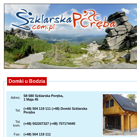
Domki u Bodzia
58-580 Szklarska Poręba,
Adres:
1 Maja 45
(+48) 504 119 111 (+48) Domki Szklarska
Tel.
Poręba
Tel.
(+48) 502207327 (+48) 757174440
kom.
Fax:
(+48) 504 119 111