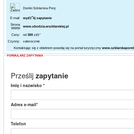
Domki Szklarska Porę
E-mail:
wyďż˝lij zapytanie
Strona
www.ubodzia.wszklarskiej.pl
WWW
Ceny:
od
300
zďż˝
Czynny:
całorocznie
Kontaktując się z obiektem powołaj się na portal turystyczny
www.szklarskapore
FORMULARZ ZAPYTANIA