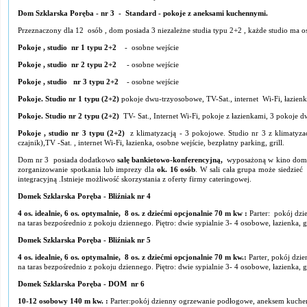
Dom Szklarska Poręba - nr 3 - Standard - pokoje z aneksami kuchennymi.
Przeznaczony dla 12 osób , dom posiada 3 niezależne studia typu 2+2 , każde studio ma 
Pokoje , studio nr 1 typu 2+2
- osobne wejście
Pokoje , studio nr 2 typu 2+2
- osobne wejście
Pokoje , studio nr 3 typu 2+2
- osobne wejście
Pokoje. Studio nr 1 typu (2+2)
pokoje dwu-trzyosobowe, TV-Sat., internet Wi-Fi, łazienk
Pokoje. Studio nr 2 typu (2+2)
TV- Sat., Internet Wi-Fi, pokoje z łazienkami, 3 pokoje d
Pokoje , studio nr 3 typu (2+2)
z klimatyzacją - 3 pokojowe. Studio nr 3 z klimaty
czajnik),TV -Sat. , internet Wi-Fi, łazienka, osobne wejście, bezpłatny parking, grill.
Dom nr 3 posiada dodatkowo
salę bankietowo-konferencyjną,
wyposażoną w kino domow
zorganizowanie spotkania lub imprezy dla
ok. 16 osób
. W sali cała grupa może siedzie
integracyjną .Istnieje możliwość skorzystania z oferty firmy cateringowej.
Domek Szklarska Poręba - Bliźniak nr 4
4 os. idealnie, 6 os. optymalnie, 8 os. z dziećmi opcjonalnie 70 m kw :
Parter: pokój dzi
na taras bezpośrednio z pokoju dziennego. Piętro: dwie sypialnie 3- 4 osobowe, łazienka, 
Domek Szklarska Poręba - Bliźniak nr 5
4 os. idealnie, 6 os. optymalnie, 8 os. z dziećmi opcjonalnie 70 m kw.:
Parter, pokój dzi
na taras bezpośrednio z pokoju dziennego. Piętro: dwie sypialnie 3- 4 osobowe, łazienka, 
Domek Szklarska Poręba - DOM nr 6
10-12 osobowy 140 m kw. :
Parter:pokój dzienny ogrzewanie podłogowe, aneksem kuchenn