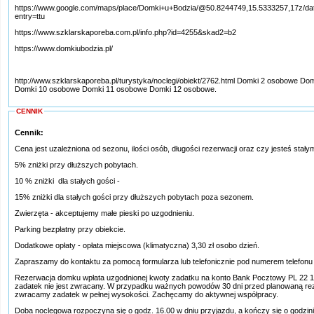
https://www.google.com/maps/place/Domki+u+Bodzia/@50.8244749,15.5333257,17z
entry=ttu
https://www.szklarskaporeba.com.pl/info.php?id=4255&skad2=b2
https://www.domkiubodzia.pl/
http://www.szklarskaporeba.pl/turystyka/noclegi/obiekt/2762.html Domki 2 osobow
Domki 10 osobowe Domki 11 osobowe Domki 12 osobowe.
CENNIK
Cennik:
Cena jest uzależniona od sezonu, ilości osób, długości rezerwacji oraz czy jesteś stały
5% zniżki przy dłuższych pobytach.
10 % zniżki dla stałych gości -
15% zniżki dla stałych gości przy dłuższych pobytach poza sezonem.
Zwierzęta - akceptujemy małe pieski po uzgodnieniu.
Parking bezpłatny przy obiekcie.
Dodatkowe opłaty - opłata miejscowa (klimatyczna) 3,30 zł osobo dzień.
Zapraszamy do kontaktu za pomocą formularza lub telefonicznie pod numerem telefonu
Rezerwacja domku wpłata uzgodnionej kwoty zadatku na konto Bank Pocztowy PL 22 13
zadatek nie jest zwracany. W przypadku ważnych powodów 30 dni przed planowaną re
zwracamy zadatek w pełnej wysokości. Zachęcamy do aktywnej współpracy.
Doba noclegowa rozpoczyna się o godz. 16.00 w dniu przyjazdu, a kończy się o godzini