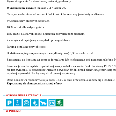
Piętro: 4 sypialnie 3 - 4 osobowe, łazienki, garderoby.
Wynajmujemy również pokoje 2-3-4 osobowe.
Cena jest uzależniona od sezonu i ilości osób i dni oraz czy jesteś stałym klientem.
5% zniżki przy dłuższych pobytach.
10 % zniżki dla stałych gości -
15% zniżki dla stałych gości i dłuższych pobytach poza sezonem.
Zwierzęta - akceptujemy małe pieski po uzgodnieniu.
Parking bezpłatny przy obiekcie.
Dodatkowe opłaty - opłata miejscowa (klimatyczna) 3,30 zł osobo dzień.
Zapraszamy do kontaktu za pomocą formularza lub telefonicznie pod numerem telefonu 
Rezerwacja domku wpłata uzgodnionej kwoty zadatku na konto Bank Pocztowy PL 22 13
nie jest zwracany. W przypadku ważnych powodów 30 dni przed planowaną rezerwacją mo
w pełnej wysokości. Zachęcamy do aktywnej współpracy.
Doba noclegowa rozpoczyna się o godz. 16.00 w dniu przyjazdu, a kończy się o godzinie
Zapraszamy do skorzystania z naszej oferty.
WYPOSAŻENIE i ATRAKCJE
W POBLIŻU