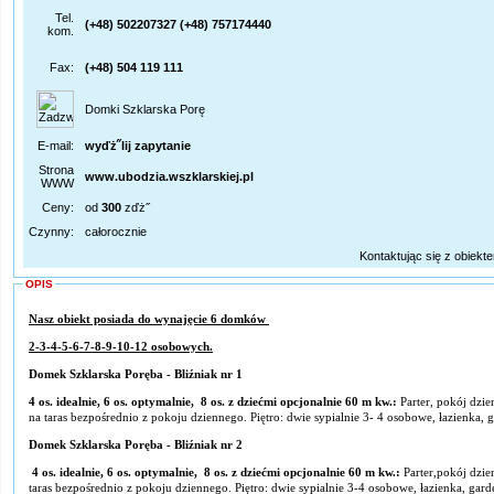
Tel.
(+48) 502207327 (+48) 757174440
kom.
Fax:
(+48) 504 119 111
Domki Szklarska Porę
E-mail:
wyďż˝lij zapytanie
Strona
www.ubodzia.wszklarskiej.pl
WWW
Ceny:
od
300
zďż˝
Czynny:
całorocznie
Kontaktując się z obiekt
OPIS
Nasz obiekt posiada do wynajęcie 6 domków
2-3-4-5-6-7-8-9-10-12 osobowych.
Domek Szklarska Poręba - Bliźniak nr 1
4 os. idealnie, 6 os. optymalnie, 8 os. z dziećmi opcjonalnie 60 m kw.:
Parter, pokój dzi
na taras bezpośrednio z pokoju dziennego. Piętro: dwie sypialnie 3- 4 osobowe, łazienka, 
Domek Szklarska Poręba - Bliźniak nr 2
4 os. idealnie, 6 os. optymalnie, 8 os. z dziećmi opcjonalnie 60 m kw.:
Parter,pokój dzie
taras bezpośrednio z pokoju dziennego. Piętro: dwie sypialnie 3-4 osobowe, łazienka, gard