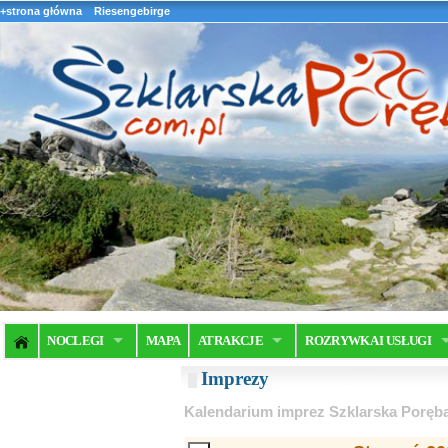
+strona główna
Riesengebirge
NOCLEGI
MAPA
ATRAKCJE
ROZRYWKA I USŁUGI
Imprezy
Kalendarium imprez Szklarska Poręb