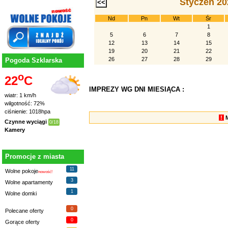
Styczeń 20
Nd
Pn
Wt
Śr
1
5
6
7
8
12
13
14
15
19
20
21
22
26
27
28
29
Pogoda Szklarska
o
22
C
IMPREZY WG DNI MIESIĄCA :
wiatr: 1 km/h
wilgotność: 72%
ciśnienie: 1018hpa
!
Czynne wyciągi
0/18
Kamery
Promocje z miasta
11
Wolne pokoje
nowość!
3
Wolne apartamenty
1
Wolne domki
0
Polecane oferty
0
Gorące oferty