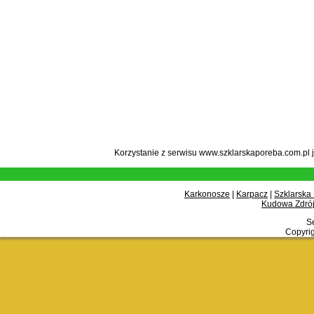
Korzystanie z serwisu www.szklarskaporeba.com.pl 
Karkonosze
|
Karpacz
|
Szklarska
Kudowa Zdrój
Se
Copyrig